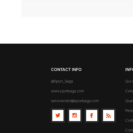
CONTACT INFO
IN
@Sport_Saga
Qui
www.sportsaga.com
Cond
serviceclient@sportsaga.com
Ques
Pers
Conf
Cond