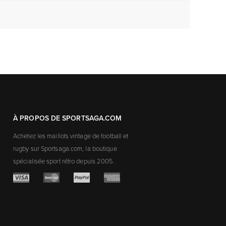
À PROPOS DE SPORTSAGA.COM
Achetez les maillots vintage de football et
rugby sur Sportsaga.com, la boutique
spécialisée sport rétro depuis 2005.