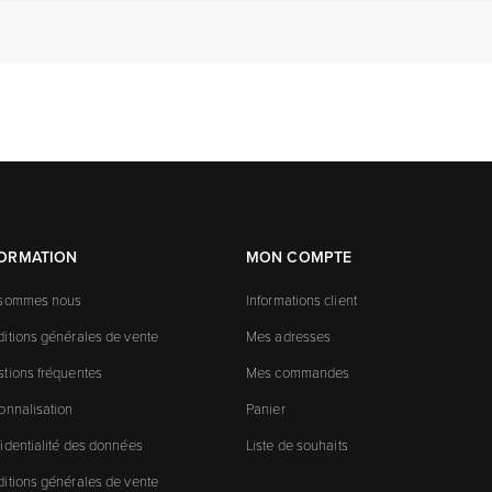
FORMATION
MON COMPTE
 sommes nous
Informations client
itions générales de vente
Mes adresses
tions fréquentes
Mes commandes
onnalisation
Panier
identialité des données
Liste de souhaits
itions générales de vente