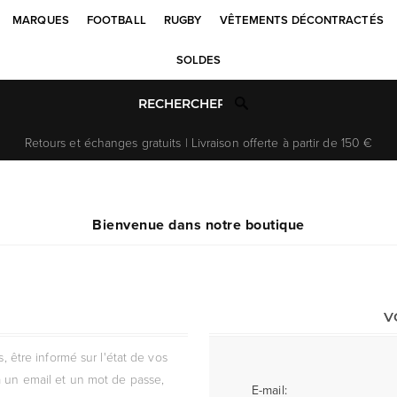
MARQUES
FOOTBALL
RUGBY
VÊTEMENTS DÉCONTRACTÉS
SOLDES
Retours et échanges gratuits | Livraison offerte à partir de 150 €
Bienvenue dans notre boutique
V
être informé sur l'état de vos
 un email et un mot de passe,
E-mail: