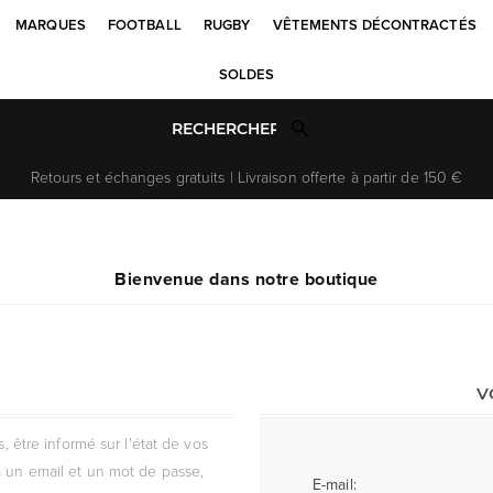
MARQUES
FOOTBALL
RUGBY
VÊTEMENTS DÉCONTRACTÉS
SOLDES
Retours et échanges gratuits | Livraison offerte à partir de 150 €
Bienvenue dans notre boutique
V
être informé sur l'état de vos
 un email et un mot de passe,
E-mail: