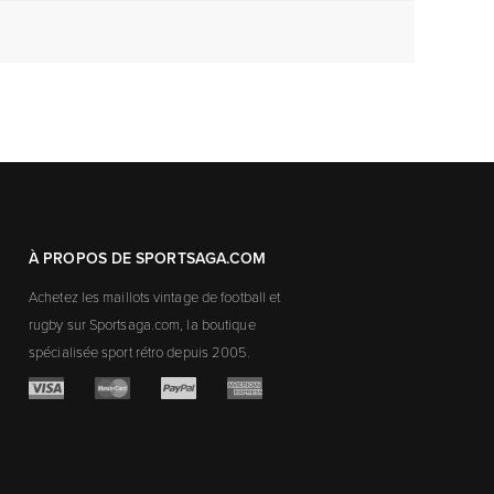
À PROPOS DE SPORTSAGA.COM
Achetez les maillots vintage de football et
rugby sur Sportsaga.com, la boutique
spécialisée sport rétro depuis 2005.