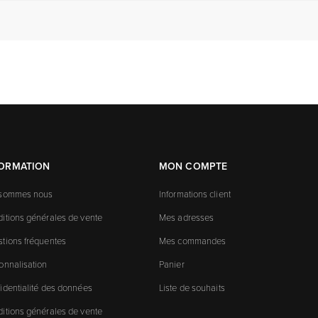
FORMATION
MON COMPTE
 sommes nous
Informations client
itions générales de vente
Mes adresses
tions fréquentes
Mes commandes
onnalisation
Panier
identialité des données
Liste de souhaits
itions générales de vente