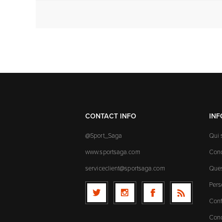
CONTACT INFO
IN
@Sport_Saga
Qui
www.sportsaga.com
Cond
serviceclient@sportsaga.com
Ques
Pers
Conf
Cond