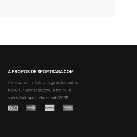
À PROPOS DE SPORTSAGA.COM
Achetez les maillots vintage de football et
rugby sur Sportsaga.com, la boutique
spécialisée sport rétro depuis 2005.