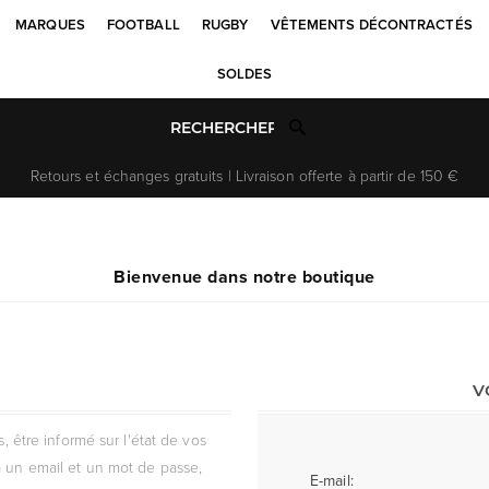
MARQUES
FOOTBALL
RUGBY
VÊTEMENTS DÉCONTRACTÉS
SOLDES
Retours et échanges gratuits | Livraison offerte à partir de 150 €
Bienvenue dans notre boutique
V
être informé sur l'état de vos
 un email et un mot de passe,
E-mail: