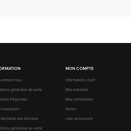
FORMATION
MON COMPTE
 sommes nous
Informations client
itions générales de vente
Mes adresses
tions fréquentes
Mes commandes
onnalisation
Panier
identialité des données
Liste de souhaits
itions générales de vente