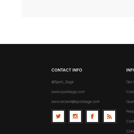
CONTACT INFO
IN
@Sport_Saga
Qui
www.sportsaga.com
Cond
serviceclient@sportsaga.com
Ques
Pers
Conf
Cond