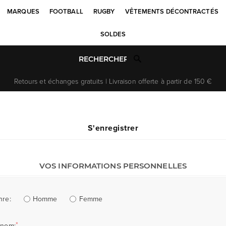
MARQUES
FOOTBALL
RUGBY
VÊTEMENTS DÉCONTRACTÉS
SOLDES
Retours et échanges gratuits | Livraison offerte à partir de 150 €
S'enregistrer
VOS INFORMATIONS PERSONNELLES
Homme
Femme
nre:
*
énom: