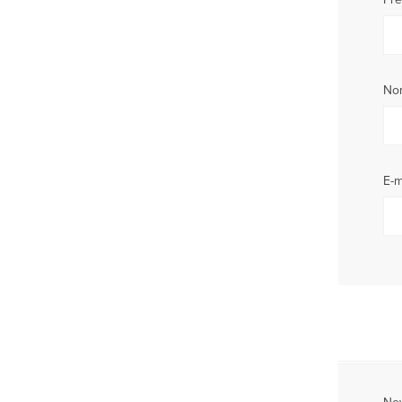
No
E-m