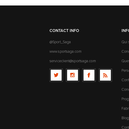
CONTACT INFO
IN
@Sport_Saga
Qui
www.sportsaga.com
Cond
serviceclient@sportsaga.com
Ques
Pers
Conf
Cond
Prog
Fabr
Blog
Cont