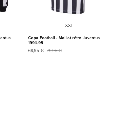
XXL
ventus
Copa Football - Maillot rétro Juventus
NR Nico
1994-95
de Rep
numér
69,95 €
79,95 €
169,95