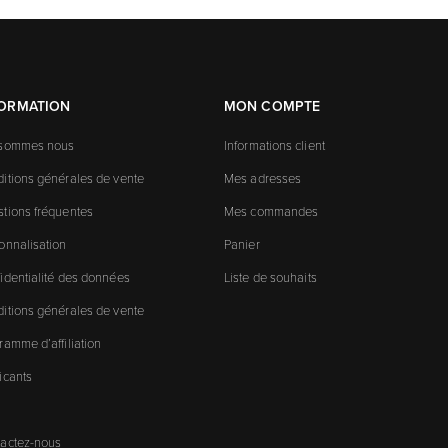
FORMATION
MON COMPTE
 sommes nous
Informations client
itions générales de vente
Mes adresses
tions fréquentes
Mes commandes
onnalisation
Panier
identialité des données
Liste de souhaits
itions générales de vente
ramme d’affiliation
icants
actez-nous