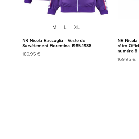
M
L
XL
fficiel
NR Nicola Raccuglia - Veste de
NR Nicola 
 +
Survêtement Fiorentina 1985-1986
rétro Offi
numéro 8 
189,95 €
169,95 €