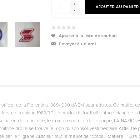
+
AJOUTER AU PANIER
-
Ajouter à la liste de souhait
Envoyer à un ami
tro officiel de la Fiorentina 1989-1990 d'ABM pour adultes. Ce maillot de
é lors de la saison 1989/90. Le maillot de football vintage blanc de 
Au milieu de la poitrine, le nom du sponsor de l'époque, LA NAZIONE
 poitrine droite se trouve le logo du sponsor vestimentaire ABM. De pl
sé par le filigrane ABM sur tout le maillot de football. Matière : 100% 