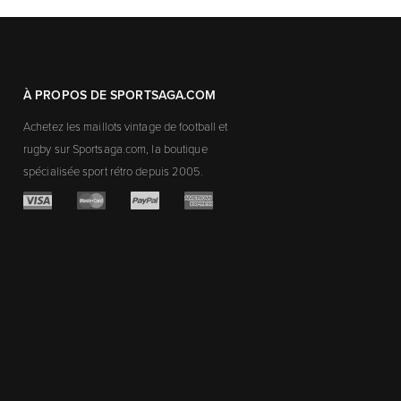
À PROPOS DE SPORTSAGA.COM
Achetez les maillots vintage de football et
rugby sur Sportsaga.com, la boutique
spécialisée sport rétro depuis 2005.