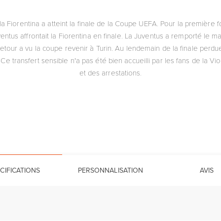
a Fiorentina a atteint la finale de la Coupe UEFA. Pour la première f
uventus affrontait la Fiorentina en finale. La Juventus a remporté le m
retour a vu la coupe revenir à Turin. Au lendemain de la finale perdu
Ce transfert sensible n'a pas été bien accueilli par les fans de la Vi
et des arrestations.
CIFICATIONS
PERSONNALISATION
AVIS