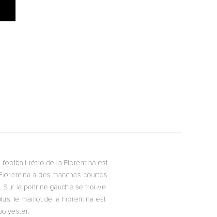
 football rétro de la Fiorentina est
la Fiorentina a des manches courtes
. Sur la poitrine gauche se trouve
us, le maillot de la Fiorentina est
polyester.