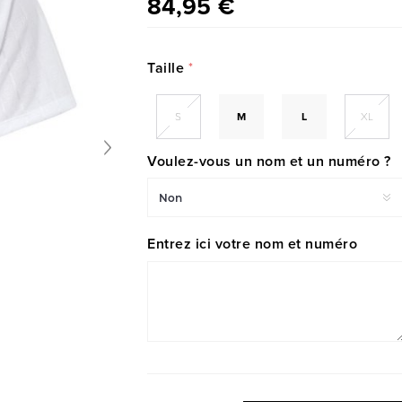
84,95 €
Taille
*
S
M
L
XL
Voulez-vous un nom et un numéro ?
Entrez ici votre nom et numéro