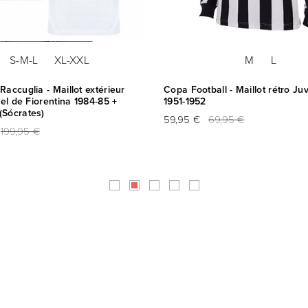
S-M-L
XL-XXL
M
L
Raccuglia - Maillot extérieur
Copa Football - Maillot rétro Ju
ciel de Fiorentina 1984-85 +
1951-1952
(Sócrates)
59,95 €
69,95 €
199,95 €