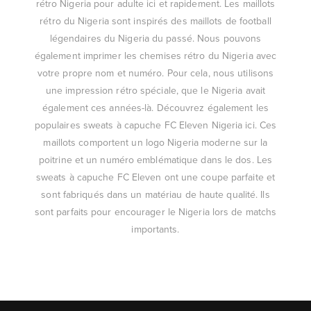
rétro Nigeria pour adulte ici et rapidement. Les maillots
rétro du Nigeria sont inspirés des maillots de football
légendaires du Nigeria du passé. Nous pouvons
également imprimer les chemises rétro du Nigeria avec
votre propre nom et numéro. Pour cela, nous utilisons
une impression rétro spéciale, que le Nigeria avait
également ces années-là. Découvrez également les
populaires sweats à capuche FC Eleven Nigeria ici. Ces
maillots comportent un logo Nigeria moderne sur la
poitrine et un numéro emblématique dans le dos. Les
sweats à capuche FC Eleven ont une coupe parfaite et
sont fabriqués dans un matériau de haute qualité. Ils
sont parfaits pour encourager le Nigeria lors de matchs
importants.