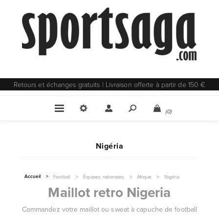
Retours et échanges gratuits | Livraison offerte à partir de 150 €
(0)
Nigéria
Accueil
>
Football
>
Équipes nationales
>
Afrique
>
Nigéria
Maillot retro Nigeria
Commandez votre maillot ou sweat à capuche de football