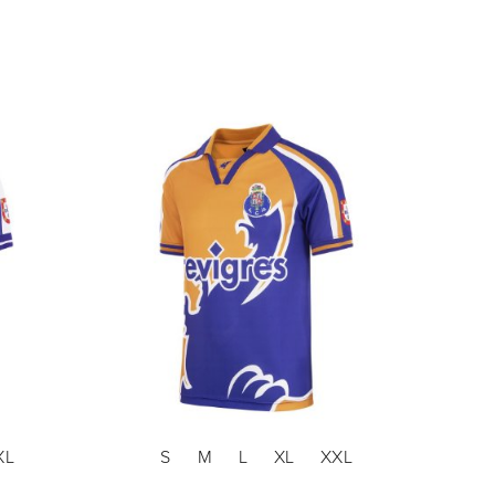
XL
S
M
L
XL
XXL