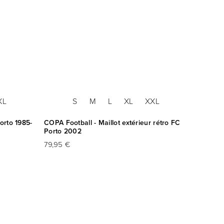
XL
S
M
L
XL
XXL
orto 1985-
COPA Football - Maillot extérieur rétro FC
Porto 2002
79,95 €