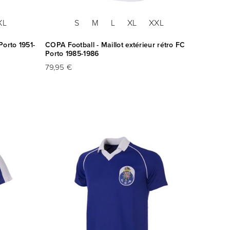
XL
S
M
L
XL
XXL
Porto 1951-
COPA Football - Maillot extérieur rétro FC
Porto 1985-1986
79,95 €