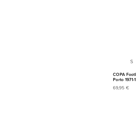
S
COPA Footba
Porto 1971-
69,95 €