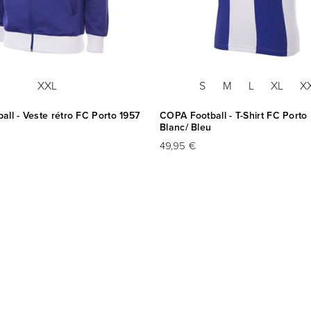
XXL
S
M
L
XL
X
ll - Veste rétro FC Porto 1957
COPA Football - T-Shirt FC Porto 
Blanc/ Bleu
49,95 €