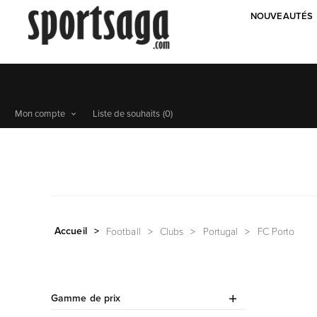
NOUVEAUTÉS
Mon compte
Liste de souhaits
(0)
Accueil
>
Football
>
Clubs
>
Portugal
>
FC Porto
Gamme de prix