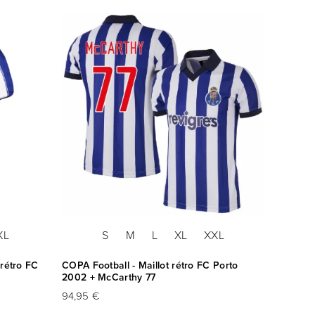
XL
S
M
L
XL
XXL
 rétro FC
COPA Football - Maillot rétro FC Porto
2002 + McCarthy 77
94,95 €