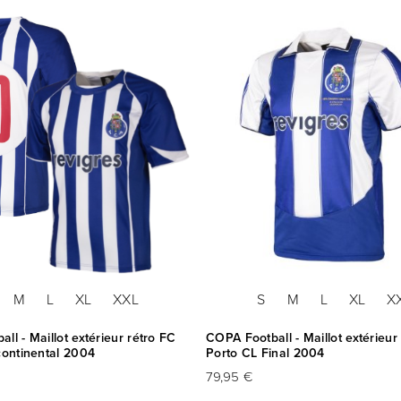
M
L
XL
XXL
S
M
L
XL
X
ll - Maillot extérieur rétro FC
COPA Football - Maillot extérieur
continental 2004
Porto CL Final 2004
79,95 €