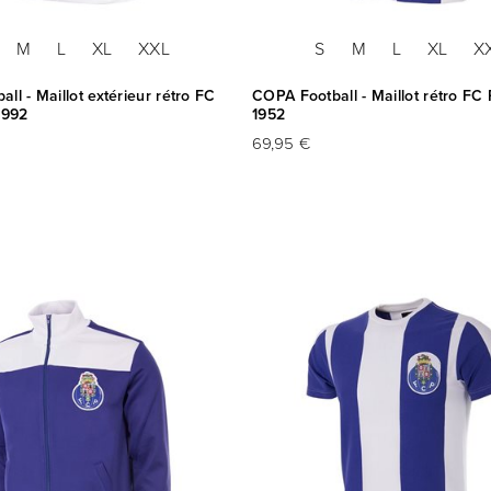
M
L
XL
XXL
S
M
L
XL
X
ll - Maillot extérieur rétro FC
COPA Football - Maillot rétro FC 
1992
1952
69,95 €