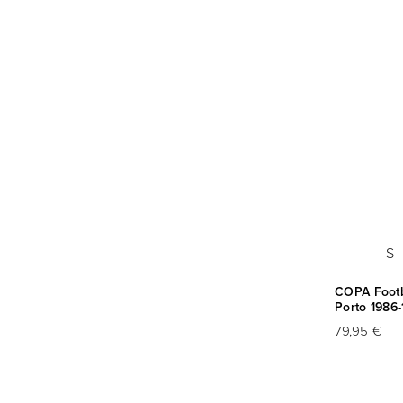
S
COPA Footba
Porto 1986-
79,95 €