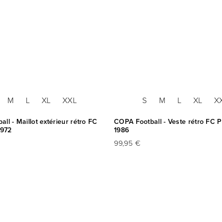
M
L
XL
XXL
S
M
L
XL
X
ll - Maillot extérieur rétro FC
COPA Football - Veste rétro FC P
1972
1986
99,95 €