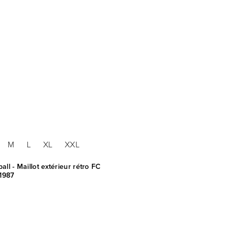
M
L
XL
XXL
ll - Maillot extérieur rétro FC
1987