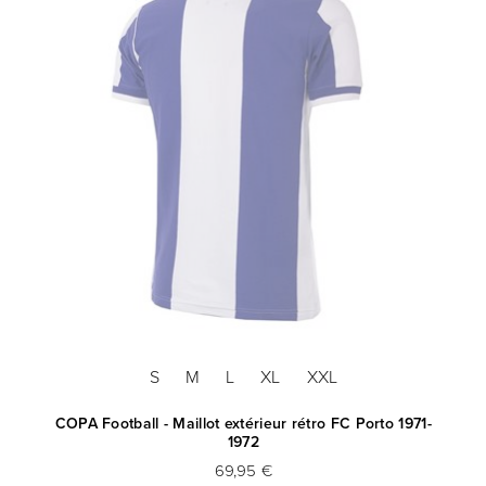
S
M
L
XL
XXL
COPA Football - Maillot extérieur rétro FC Porto 1971-
CO
1972
69,95 €