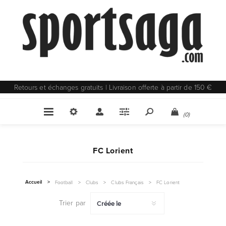
Retours et échanges gratuits | Livraison offerte à partir de 150 €
(0)
FC Lorient
Accueil
>
Football
>
Clubs
>
Clubs Français
>
FC Lorient
Trier par