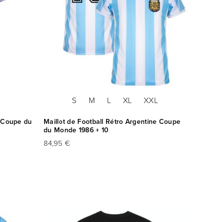
S
M
L
XL
XXL
e Coupe du
Maillot de Football Rétro Argentine Coupe
du Monde 1986 + 10
84,95 €