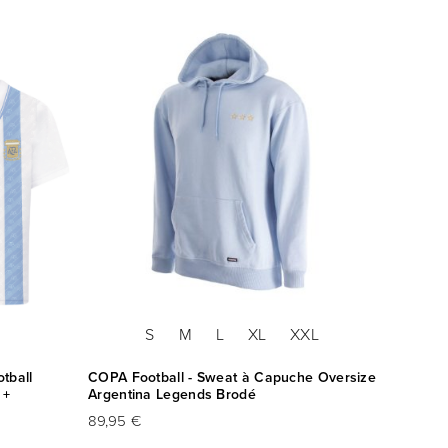
S
M
L
XL
XXL
tball
COPA Football - Sweat à Capuche Oversize
 +
Argentina Legends Brodé
89,95 €