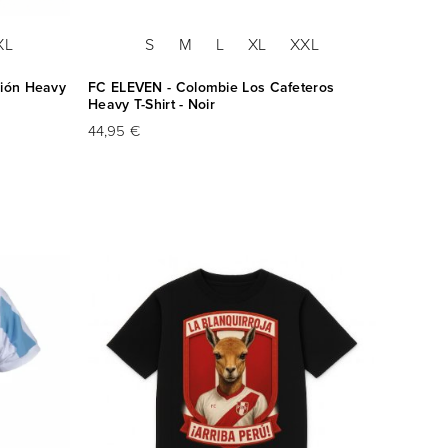
XL
S
M
L
XL
XXL
ción Heavy
FC ELEVEN - Colombie Los Cafeteros
Heavy T-Shirt - Noir
44,95 €