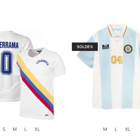
SOLDES
S
M
L
XL
M
L
XL