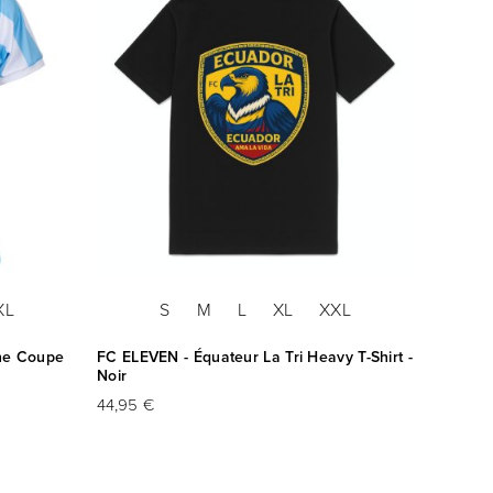
XL
S
M
L
XL
XXL
ine Coupe
FC ELEVEN - Équateur La Tri Heavy T-Shirt -
Noir
44,95 €