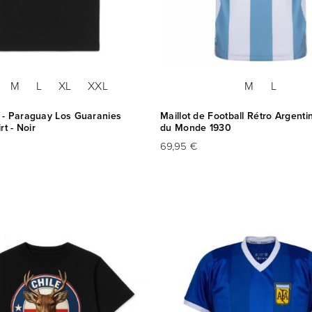
M
L
XL
XXL
M
L
- Paraguay Los Guaranies
Maillot de Football Rétro Argent
rt - Noir
du Monde 1930
69,95 €