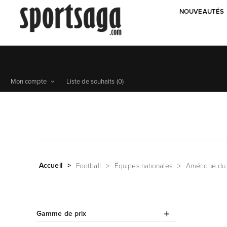
NOUVEAUTÉS
Mon compte
Liste de souhaits
(0)
Accueil
>
Football
>
Équipes nationales
>
Amérique du
Gamme de prix