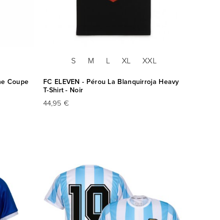
S
M
L
XL
XXL
ine Coupe
FC ELEVEN - Pérou La Blanquirroja Heavy
T-Shirt - Noir
44,95 €