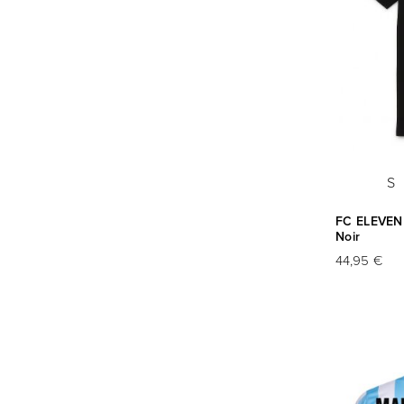
S
FC ELEVEN -
Noir
44,95 €