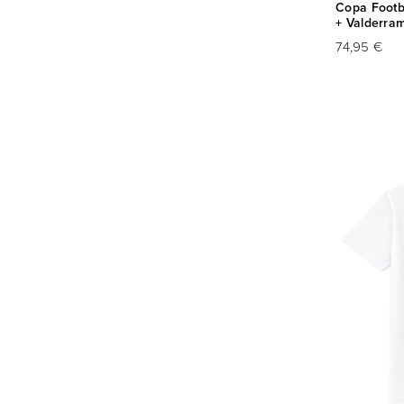
Copa Footba
+ Valderra
74,95 €