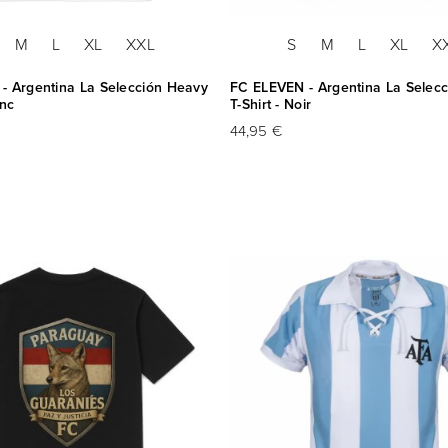
M
L
XL
XXL
S
M
L
XL
X
- Argentina La Selección Heavy
FC ELEVEN - Argentina La Selec
anc
T-Shirt - Noir
44,95 €