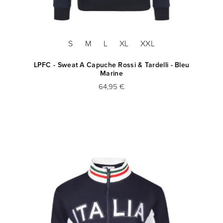
S
M
L
XL
XXL
LPFC - Sweat A Capuche Rossi & Tardelli - Bleu
Marine
64,95 €