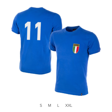
S
M
L
XXL