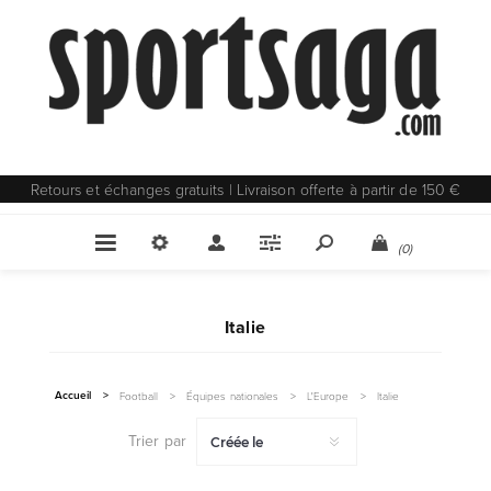
Retours et échanges gratuits | Livraison offerte à partir de 150 €
(0)
Italie
Accueil
>
Football
>
Équipes nationales
>
L'Europe
>
Italie
Trier par