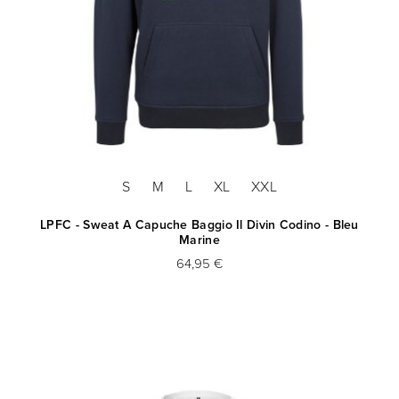
S
M
L
XL
XXL
LPFC - Sweat A Capuche Baggio Il Divin Codino - Bleu
Marine
64,95 €