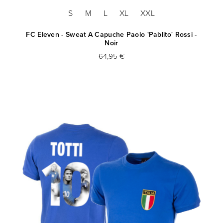
S
M
L
XL
XXL
FC Eleven - Sweat A Capuche Paolo 'Pablito' Rossi -
Noir
64,95 €