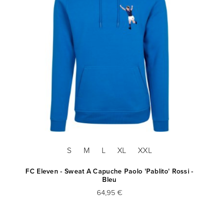
S
M
L
XL
XXL
FC Eleven - Sweat A Capuche Paolo 'Pablito' Rossi -
Bleu
64,95 €