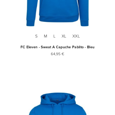
S
M
L
XL
XXL
FC Eleven - Sweat A Capuche Pablito - Bleu
64,95 €