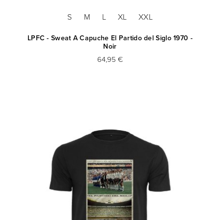
S
M
L
XL
XXL
LPFC - Sweat A Capuche El Partido del Siglo 1970 -
Noir
64,95 €