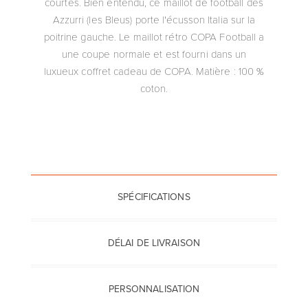
courtes. Bien entendu, ce maillot de football des
Azzurri (les Bleus) porte l'écusson Italia sur la
poitrine gauche. Le maillot rétro COPA Football a
une coupe normale et est fourni dans un
luxueux coffret cadeau de COPA. Matière : 100 %
coton.
SPÉCIFICATIONS
DÉLAI DE LIVRAISON
PERSONNALISATION