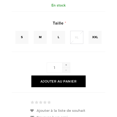
En stock
Taille
*
S
M
L
XXL
XL
+
-
AJOUTER AU PANIER
Ajouter à la liste de souhait