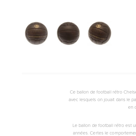
Ce ballon de football rétro Chelse
avec lesquels on jouait dans le p
en o
Le ballon de football rétro est u
années. Certes le comportement