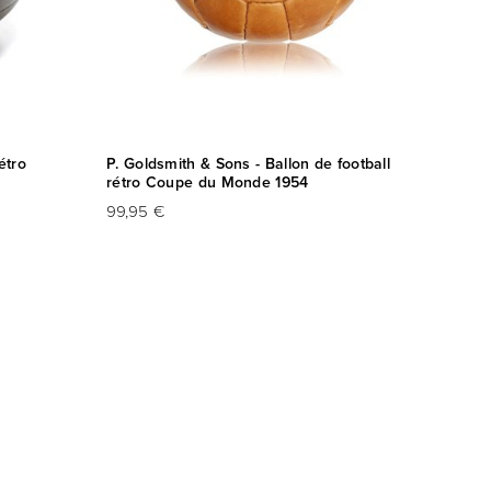
étro
P. Goldsmith & Sons - Ballon de football
Copa F
rétro Coupe du Monde 1954
années
99,95 €
59,95