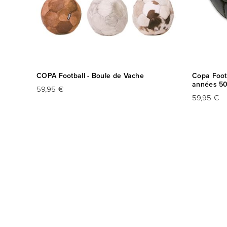
D
COPA Football - Boule de Vache
Copa Footb
années 50
59,95 €
59,95 €