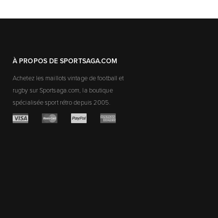
À PROPOS DE SPORTSAGA.COM
Achetez les maillots vintage de football et
rugby sur Sportsaga.com, la boutique
spécialisée sport rétro depuis 2005.