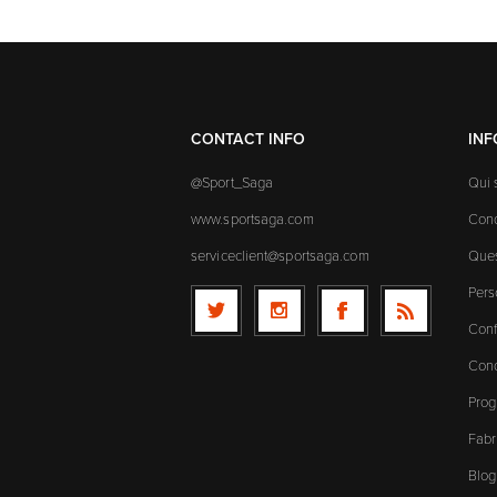
CONTACT INFO
IN
@Sport_Saga
Qui
www.sportsaga.com
Cond
serviceclient@sportsaga.com
Ques
Pers
Conf
Cond
Prog
Fabr
Blog