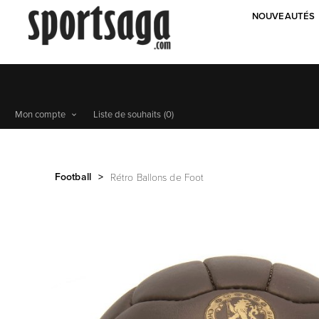
NOUVEAUTÉS
Mon compte
Liste de souhaits
(0)
Football
>
Rétro Ballons de Foot