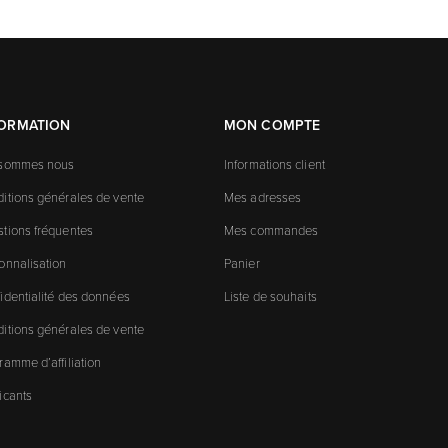
FORMATION
MON COMPTE
 sommes nous
Informations client
itions générales de vente
Mes adresses
tions fréquentes
Mes commandes
onnalisation
Panier
identialité des données
Liste de souhaits
itions générales de vente
ramme d’affiliation
icants