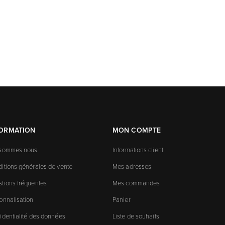
FORMATION
MON COMPTE
 sommes nous
Informations client
itions générales de vente
Mes adresses
tions fréquentes
Mes commandes
onnalisation
Panier
identialité des données
Liste de souhaits