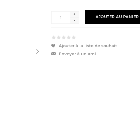
+
AJOUTER AU PANIER
-
Ajouter à la liste de souhait
Envoyer à un ami