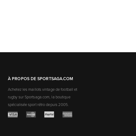
À PROPOS DE SPORTSAGA.COM
Achetez les maillots vintage de football et
rugby sur Sportsaga.com, la boutique
spécialisée sport rétro depuis 2005.