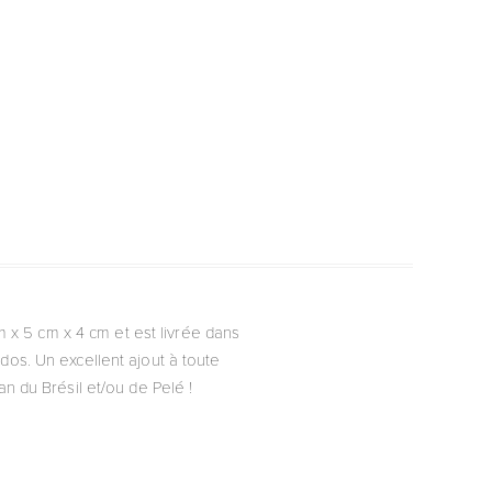
2 cm x 5 cm x 4 cm et est livrée dans
dos. Un excellent ajout à toute
an du Brésil et/ou de Pelé !