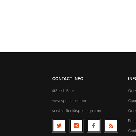
CONTACT INFO
IN
@Sport_Saga
Qui
www.sportsaga.com
Cond
serviceclient@sportsaga.com
Ques
Pers
Conf