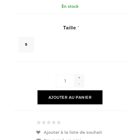
En stock
Taille
*
S
+
-
AJOUTER AU PANIER
Ajouter à la liste de souhait