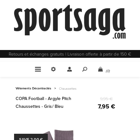
Retours et échanges gratuits | Livraison offerte à partir de 150 €
(0)
Vêtements Décontractés
>
Chaussettes
COPA Football - Argyle Pitch
9,95 €
7,95 €
Chaussettes - Gris/ Bleu
SAVE 2,00 €