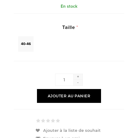
En stock
Taille
*
40-46
+
-
AJOUTER AU PANIER
Ajouter à la liste de souhait