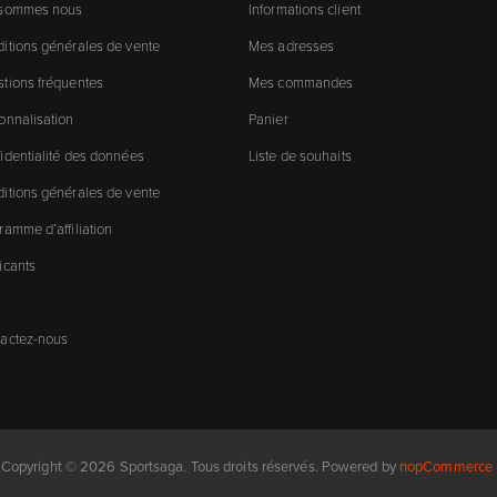
 sommes nous
Informations client
itions générales de vente
Mes adresses
tions fréquentes
Mes commandes
onnalisation
Panier
identialité des données
Liste de souhaits
itions générales de vente
ramme d’affiliation
icants
actez-nous
Copyright © 2026 Sportsaga. Tous droits réservés.
Powered by
nopCommerce