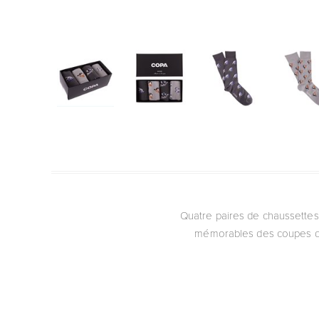
Quatre paires de chaussettes
mémorables des coupes du