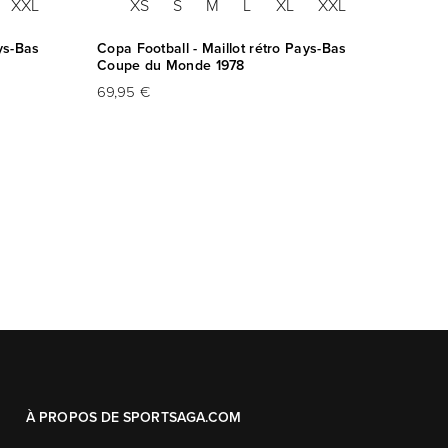
XXL
XS
S
M
L
XL
XXL
ays-Bas
Copa Football - Maillot rétro Pays-Bas
Coupe du Monde 1978
69,95 €
À PROPOS DE SPORTSAGA.COM