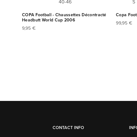
40-46
S
COPA Football - Chaussettes Décontracté
Copa Footb
Headbutt World Cup 2006
99,95 €
9,95 €
CONTACT INFO
IN