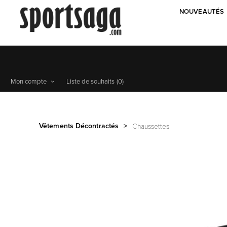
NOUVEAUTÉS
Mon compte
Liste de souhaits
(0)
Vêtements Décontractés
>
Chaussettes