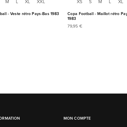
M
L
XL
XXL
XS
S
M
L
XL
all - Veste rétro Pays-Bas 1983
Copa Football - Maillot rétro P
1983
79,95 €
FORMATION
MON COMPTE