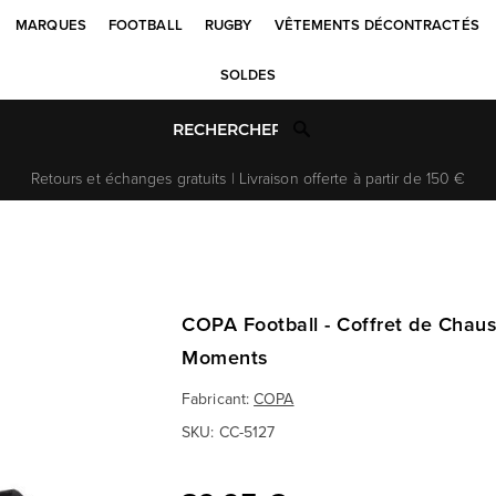
MARQUES
FOOTBALL
RUGBY
VÊTEMENTS DÉCONTRACTÉS
SOLDES
Retours et échanges gratuits | Livraison offerte à partir de 150 €
COPA Football - Coffret de Cha
Moments
Fabricant:
COPA
SKU:
CC-5127