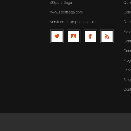
@Sport_Saga
Qui
www.sportsaga.com
Cond
serviceclient@sportsaga.com
Ques
Pers
Conf
Cond
Prog
Fabr
Blog
Cont