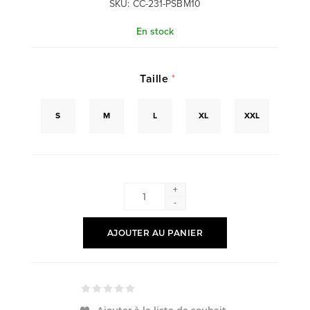
SKU:
CC-231-PSBM10
En stock
Taille
*
S
M
L
XL
XXL
+
-
AJOUTER AU PANIER
Ajouter à la liste de souhait