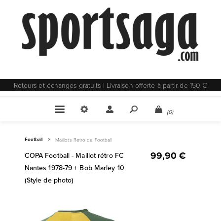
Retours et échanges gratuits | Livraison offerte à partir de 150 €
(0)
Football
>
Maillots Retro de Football
99,90 €
COPA Football - Maillot rétro FC
Nantes 1978-79 + Bob Marley 10
(Style de photo)