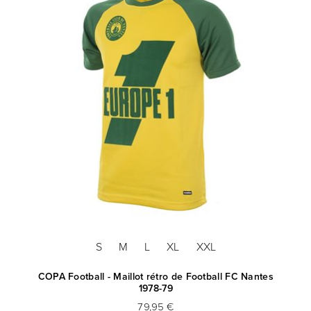
S
M
L
XL
XXL
COPA Football - Maillot rétro de Football FC Nantes
1978-79
79,95 €