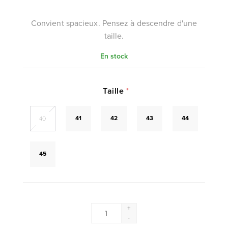
Convient spacieux. Pensez à descendre d'une
taille.
En stock
Taille
*
41
42
43
44
40
45
+
-