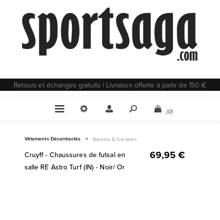
Retours et échanges gratuits | Livraison offerte à partir de 150 €
(0)
Vêtements Décontractés
>
Baskets & Sneakers
69,95 €
Cruyff - Chaussures de futsal en
salle RE Astro Turf (IN) - Noir/ Or