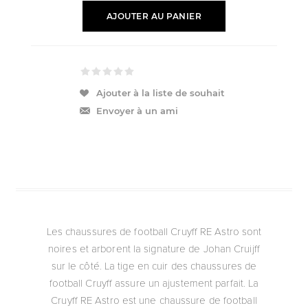
AJOUTER AU PANIER
Ajouter à la liste de souhait
Envoyer à un ami
Les chaussures de football Cruyff RE Astro sont
noires et arborent la signature de Johan Cruijff
sur le côté. La tige en cuir des chaussures de
football Cruyff assure un ajustement parfait. La
Cruyff RE Astro est une chaussure de football