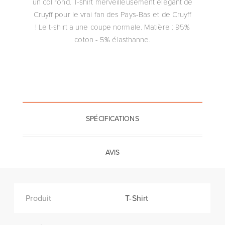
un col rond. T-shirt merveilleusement élégant de
Cruyff pour le vrai fan des Pays-Bas et de Cruyff
! Le t-shirt a une coupe normale. Matière : 95%
coton - 5% élasthanne.
SPÉCIFICATIONS
AVIS
Produit
T-Shirt