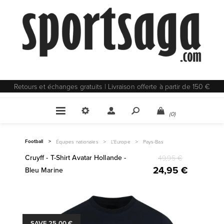
Retours et échanges gratuits | Livraison offerte à partir de 150 €
(0)
Football
>
Équipes nationales
>
L'Europe
>
Pays-Bas
Cruyff - T-Shirt Avatar Hollande -
49,95 €
24,95 €
Bleu Marine
SAVE 25,00 €