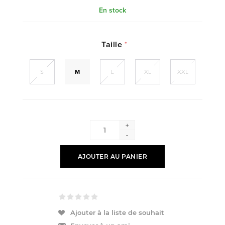
En stock
Taille
*
S
M
L
XL
XXL
+
-
AJOUTER AU PANIER
Ajouter à la liste de souhait