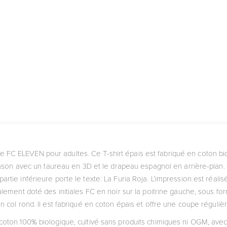
e FC ELEVEN pour adultes. Ce T-shirt épais est fabriqué en coton bio
son avec un taureau en 3D et le drapeau espagnol en arrière-plan.
rtie inférieure porte le texte: La Furia Roja. L’impression est réali
alement doté des initiales FC en noir sur la poitrine gauche, sous for
 col rond. Il est fabriqué en coton épais et offre une coupe réguliè
de coton 100% biologique, cultivé sans produits chimiques ni OGM, a