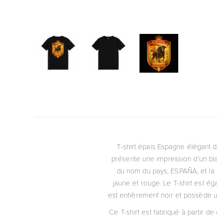
T-shirt épais Espagne élégant d
présente une impression d’un bla
du nom du pays, ESPAÑA, et la pa
jaune et rouge. Le T-shirt est ég
est entièrement noir et possède un
Ce T-shirt est fabriqué à partir 