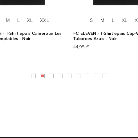
M
L
XL
XXL
S
M
L
XL
X
 - T-Shirt épais Cameroun Les
FC ELEVEN - T-Shirt épais Cap-V
mptables - Noir
Tubaroes Azuis - Noir
44,95 €