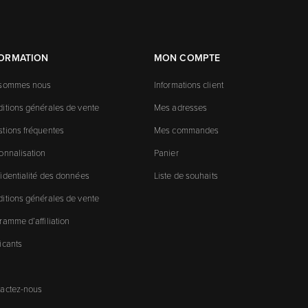
FORMATION
MON COMPTE
 sommes nous
Informations client
itions générales de vente
Mes adresses
tions fréquentes
Mes commandes
onnalisation
Panier
identialité des données
Liste de souhaits
itions générales de vente
ramme d’affiliation
icants
actez-nous