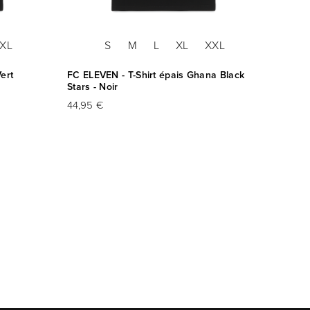
XL
S
M
L
XL
XXL
ert
FC ELEVEN - T-Shirt épais Ghana Black
FC ELE
Stars - Noir
Les El
44,95 €
44,95