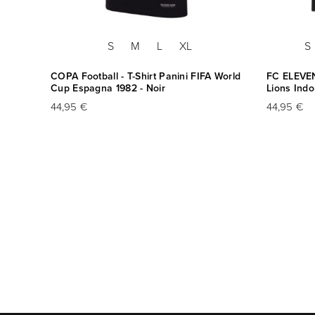
S
M
L
XL
S
ne 1984
COPA Football - T-Shirt Panini FIFA World
FC ELEVEN
Cup Espagna 1982 - Noir
Lions Indo
44,95 €
44,95 €