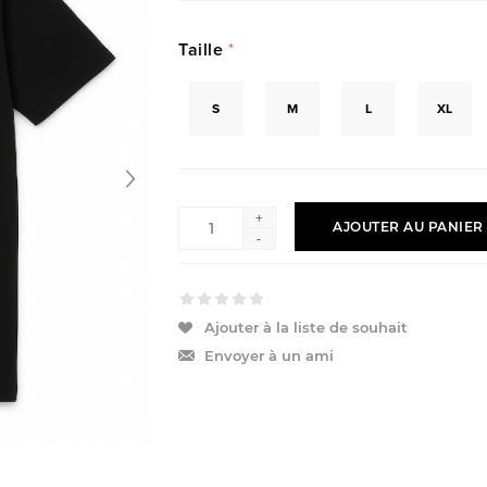
Taille
*
S
M
L
XL
+
AJOUTER AU PANIER
-
Ajouter à la liste de souhait
Envoyer à un ami