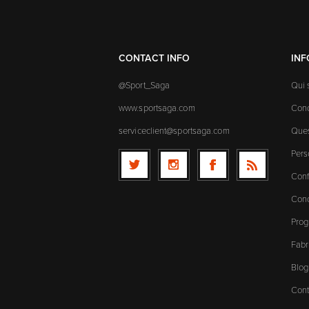
CONTACT INFO
IN
@Sport_Saga
Qui
www.sportsaga.com
Cond
serviceclient@sportsaga.com
Ques
Pers
Conf
Cond
Prog
Fabr
Blog
Cont