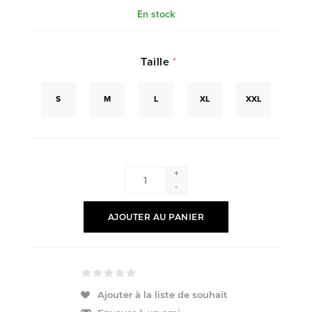
En stock
Taille
*
S
M
L
XL
XXL
+
-
AJOUTER AU PANIER
Ajouter à la liste de souhait