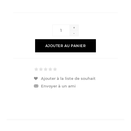
+
-
AJOUTER AU PANIER
Ajouter à la liste de souhait
Envoyer à un ami