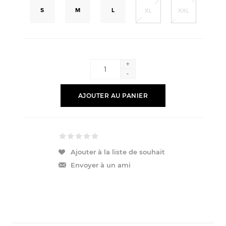
S
M
L
XL
XXL
+
-
AJOUTER AU PANIER
Ajouter à la liste de souhait
Envoyer à un ami