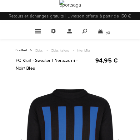
Retours et échanges gratuits | Livraison offerte à partir de 150 €
(0)
Football
>
Clubs
>
Clubs Italiens
>
Inter Milan
94,95 €
FC Kluif - Sweater I Nerazzurri -
Noir/ Bleu