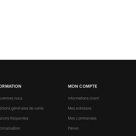
FORMATION
MON COMPTE
 sommes nous
Informations client
itions générales de vente
Mes adresses
tions fréquentes
Mes commandes
onnalisation
Panier