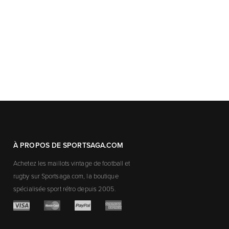
À PROPOS DE SPORTSAGA.COM
Achetez les maillots vintage de football et
rugby sur Sportsaga.com, la boutique
spécialisée sport rétro depuis 2005.