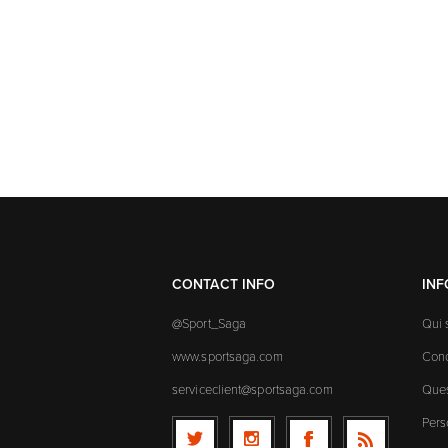
CONTACT INFO
IN
@Sport_Saga
Qui
www.sportsaga.com
Cond
serviceclient@sportsaga.com
Ques
Pers