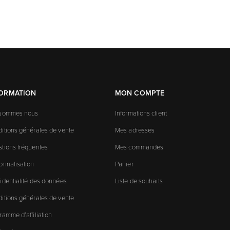
FORMATION
MON COMPTE
 sommes nous
Informations client
itions générales de vente
Mes adresses
tions fréquentes
Mes commandes
onnalisation
Panier
identialité des données
Liste de souhaits
itions générales de vente
ramme d’affiliation