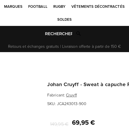
MARQUES
FOOTBALL
RUGBY
VÊTEMENTS DÉCONTRACTÉS
SOLDES
Retours et échanges gratuits | Livraison offerte à partir de 150 €
Johan Cruyff - Sweat à capuche 
Fabricant:
Cruyff
SKU:
JCA243013-900
69,95 €
149,95 €