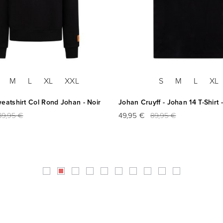
M
L
XL
XXL
S
M
L
XL
weatshirt Col Rond Johan - Noir
Johan Cruyff - Johan 14 T-Shirt -
89,95 €
49,95 €
89,95 €