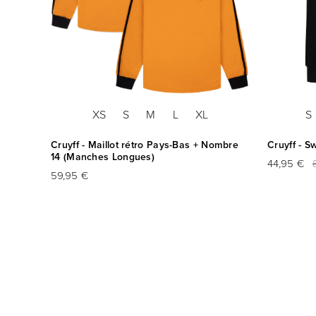
XS
S
M
L
XL
S
pe du
Cruyff - Maillot rétro Pays-Bas + Nombre
Cruyff - S
14 (Manches Longues)
44,95 €
59,95 €