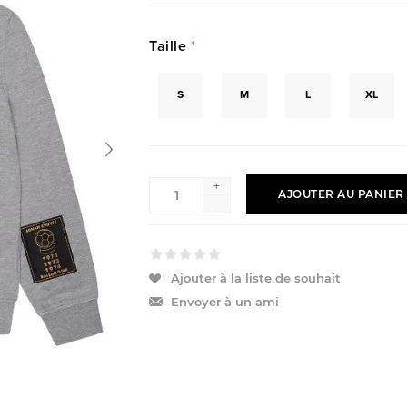
Taille
*
S
M
L
XL
+
AJOUTER AU PANIER
-
Ajouter à la liste de souhait
Envoyer à un ami