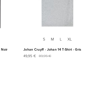
S
M
L
XL
 Noir
Johan Cruyff - Johan 14 T-Shirt - Gris
Johan 
49,95 €
89,95 €
79,95