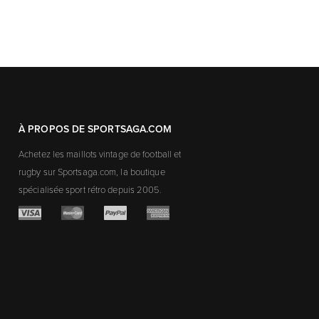
À PROPOS DE SPORTSAGA.COM
Achetez les maillots vintage de football et
rugby sur Sportsaga.com, la boutique
spécialisée sport rétro depuis 2005.