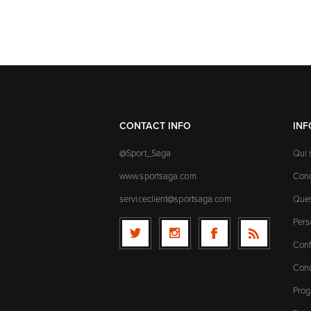
CONTACT INFO
IN
@Sport_Saga
Qui
www.sportsaga.com
Cond
serviceclient@sportsaga.com
Ques
Pers
Conf
Cond
Prog