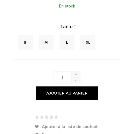
En stock
Taille
*
S
M
L
XL
+
-
AJOUTER AU PANIER
Ajouter à la liste de souhait