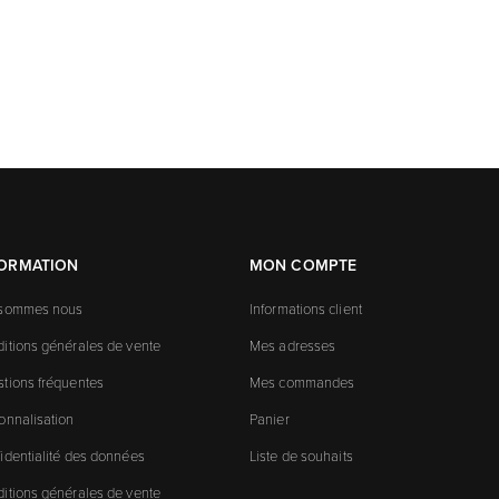
FORMATION
MON COMPTE
 sommes nous
Informations client
itions générales de vente
Mes adresses
tions fréquentes
Mes commandes
onnalisation
Panier
identialité des données
Liste de souhaits
itions générales de vente