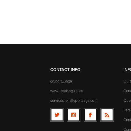
CONTACT INFO
IN
@Sport_Saga
Qui
www.sportsaga.com
Cond
serviceclient@sportsaga.com
Ques
Pers
Conf
Cond