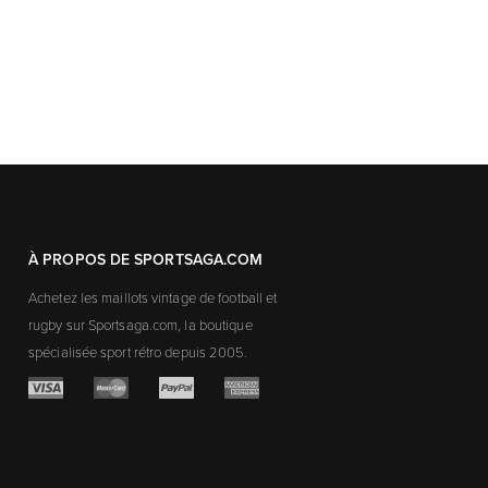
À PROPOS DE SPORTSAGA.COM
Achetez les maillots vintage de football et
rugby sur Sportsaga.com, la boutique
spécialisée sport rétro depuis 2005.