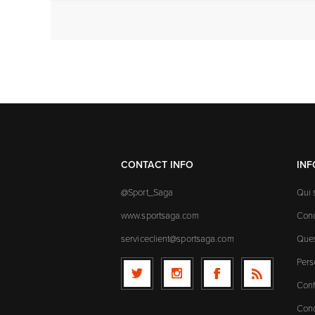
CONTACT INFO
IN
@Sport_Saga
Qui
www.sportsaga.com
Cond
serviceclient@sportsaga.com
Ques
Pers
Conf
Cond