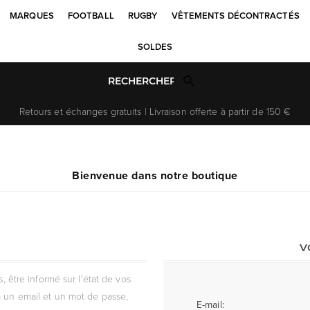
MARQUES
FOOTBALL
RUGBY
VÊTEMENTS DÉCONTRACTÉS
SOLDES
Retours et échanges gratuits | Livraison offerte à partir de 150 €
Bienvenue dans notre boutique
V
être informé sur l'état de vos
 un email et un mot de passe,
E-mail: