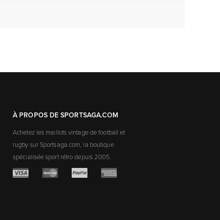
À PROPOS DE SPORTSAGA.COM
Achetez les maillots vintage de football et
rugby sur Sportsaga.com, la boutique
spécialisée sport rétro depuis 2005.