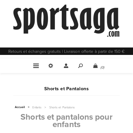
Retours et échanges gratuits | Livraison offerte à partir de 150 €
(0)
Shorts et Pantalons
Accueil
>
Enfants
>
Shorts et Pantalons
Shorts et pantalons pour
enfants