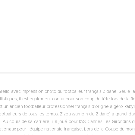
arello avec impression photo du footballeur français Zidane. Seule la 
allistiques, il est également connu pour son coup de tête lors de l
est un ancien footballeur professionnel français d'origine algéro-ka
otballeurs de tous les temps. Zizou (surnom de Zidane) a grandi dans
. Au cours de sa carrière, il a joué pour l'AS Cannes, les Girondins 
ationaux pour l'équipe nationale française. Lors de la Coupe du monde