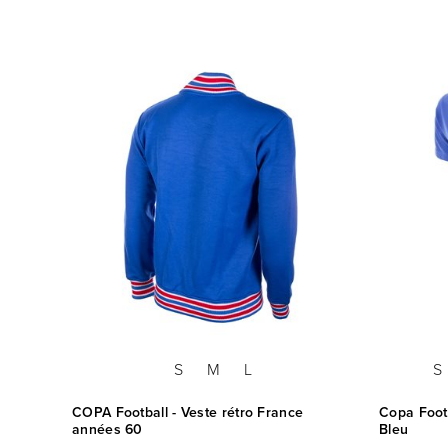
S
M
L
S
COPA Football - Veste rétro France
Copa Footb
années 60
Bleu