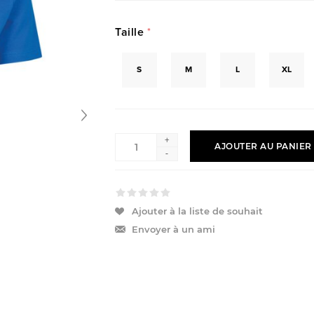
Taille
*
S
M
L
XL
+
AJOUTER AU PANIER
-
Ajouter à la liste de souhait
Envoyer à un ami