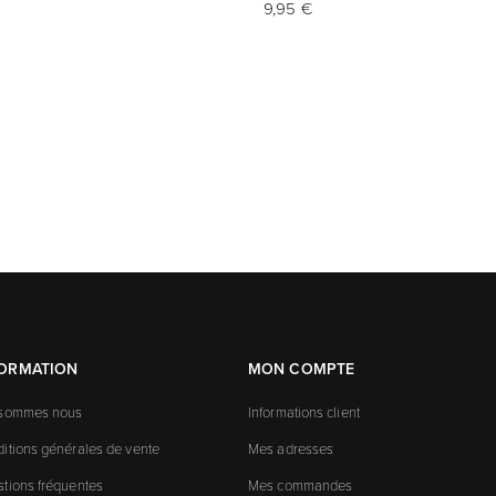
9,95 €
FORMATION
MON COMPTE
 sommes nous
Informations client
itions générales de vente
Mes adresses
tions fréquentes
Mes commandes