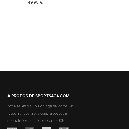
49,95 €
À PROPOS DE SPORTSAGA.COM
Achetez les maillots vintage de football et
rugby sur Sportsaga.com, la boutique
spécialisée sport rétro depuis 2005.