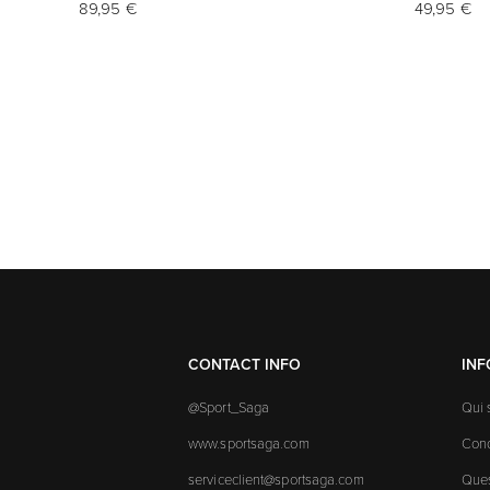
89,95 €
49,95 €
CONTACT INFO
IN
@Sport_Saga
Qui
www.sportsaga.com
Cond
serviceclient@sportsaga.com
Ques