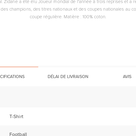
al. Zidane a été élu Joueur mondial de l'année à trois reprises et
es champions, des titres nationaux et des coupes nationales au cour
coupe régulière. Matière : 100% coton.
CIFICATIONS
DÉLAI DE LIVRAISON
AVIS
T-Shirt
Football