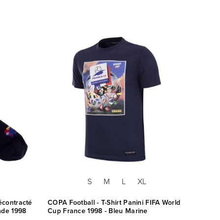
S
M
L
XL
écontracté
COPA Football - T-Shirt Panini FIFA World
nde 1998
Cup France 1998 - Bleu Marine