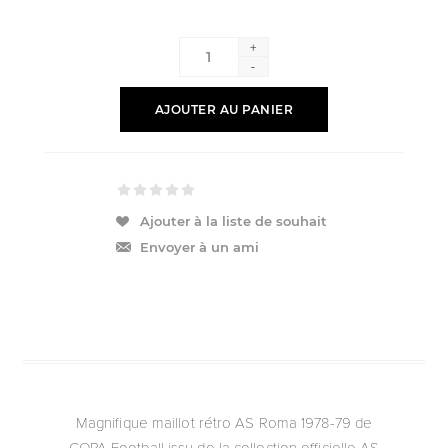
+
-
AJOUTER AU PANIER
Ajouter à la liste de souhait
Envoyer à un ami
Magnifique maillot rétro AS Roma 1978-79 de
COPA Football issu de la collection officielle AS