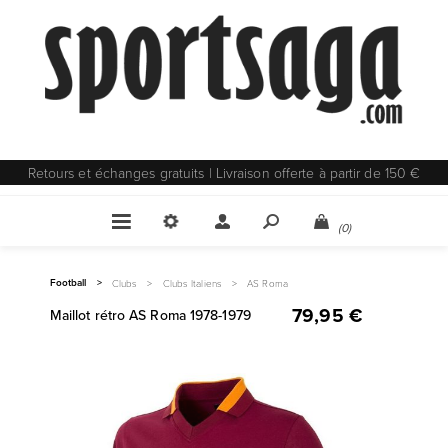
Retours et échanges gratuits | Livraison offerte à partir de 150 €
(0)
Football
>
Clubs
>
Clubs Italiens
>
AS Roma
79,95 €
Maillot rétro AS Roma 1978-1979