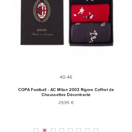
40-46
COPA Football - AC Milan 2003 Rigore Coffret de
Ma
Chaussettes Décontracté
29,95 €