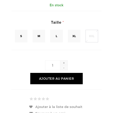
En stock
Taille
*
S
M
L
XL
XXL
+
-
AJOUTER AU PANIER
Ajouter à la liste de souhait