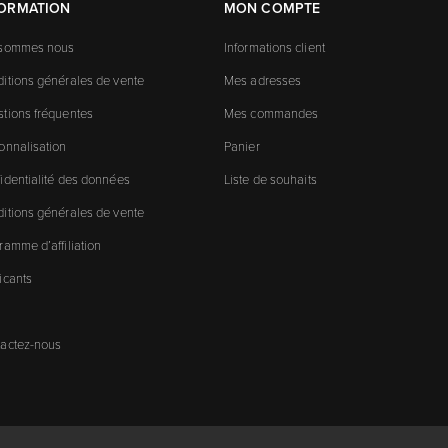
FORMATION
MON COMPTE
 sommes nous
Informations client
itions générales de vente
Mes adresses
tions fréquentes
Mes commandes
onnalisation
Panier
identialité des données
Liste de souhaits
itions générales de vente
ramme d’affiliation
icants
actez-nous