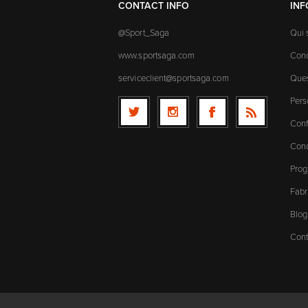
CONTACT INFO
IN
@Sport_Saga
Qui
www.sportsaga.com
Cond
serviceclient@sportsaga.com
Ques
Pers
Conf
Cond
Prog
Fabr
Blog
Cont