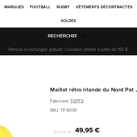
MARQUES
FOOTBALL
RUGBY
VÊTEMENTS DÉCONTRACTÉS
SOLDES
Retours et échanges gratuits | Livraison offerte à partir de 150 €
Maillot rétro Irlande du Nord Pat
Fabricant:
TOFFS
SKU:
TF-6030
49,95 €
84,95 €