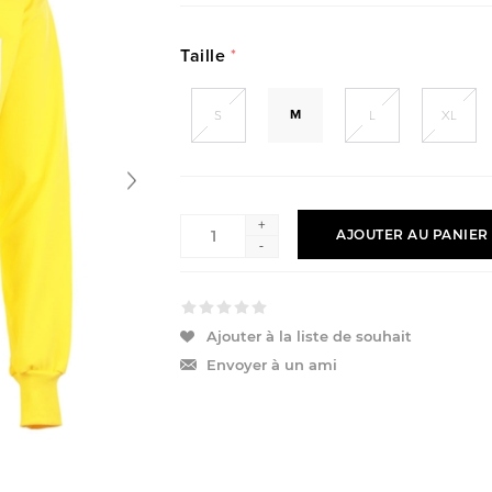
Taille
*
M
S
L
XL
+
AJOUTER AU PANIER
-
Ajouter à la liste de souhait
Envoyer à un ami