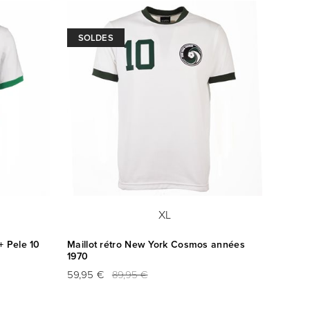
SOLDES
XL
+ Pele 10
Maillot rétro New York Cosmos années
1970
59,95 €
89,95 €