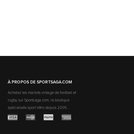
À PROPOS DE SPORTSAGA.COM
Achetez les maillots vintage de football et
rugby sur Sportsaga.com, la boutique
spécialisée sport rétro depuis 2005.