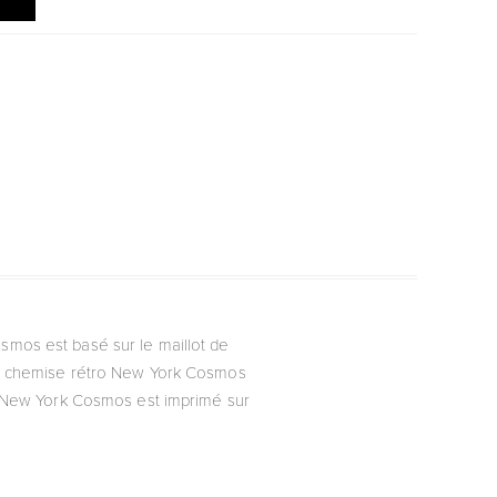
osmos est basé sur le maillot de
. La chemise rétro New York Cosmos
o New York Cosmos est imprimé sur