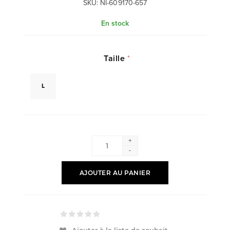
SKU:
NI-609170-657
En stock
Taille
*
L
+
-
AJOUTER AU PANIER
Ajouter à la liste de souhait