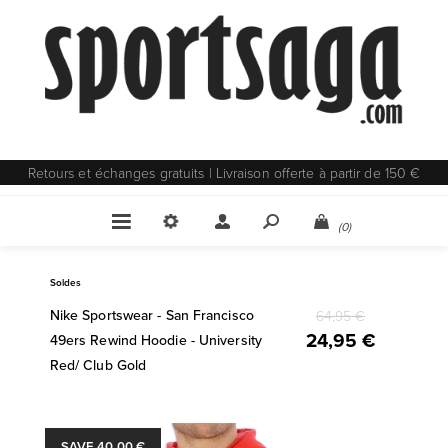
Retours et échanges gratuits | Livraison offerte à partir de 150 €
(0)
Soldes
Nike Sportswear - San Francisco
64,95 €
24,95 €
49ers Rewind Hoodie - University
Red/ Club Gold
SAVE 40,00 €