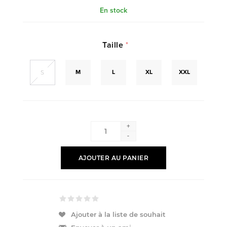
En stock
Taille
*
M
L
XL
XXL
S
+
-
AJOUTER AU PANIER
Ajouter à la liste de souhait