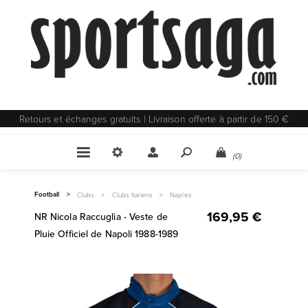
Retours et échanges gratuits | Livraison offerte à partir de 150 €
(0)
Football
>
Clubs
>
Clubs Italiens
>
Naples
169,95 €
NR Nicola Raccuglia - Veste de
Pluie Officiel de Napoli 1988-1989