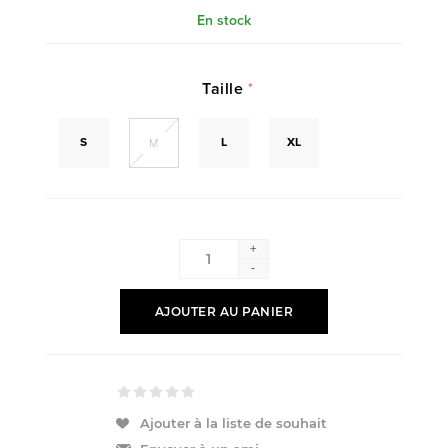
En stock
Taille
*
S
L
XL
M
+
-
AJOUTER AU PANIER
Ajouter à la liste de souhait