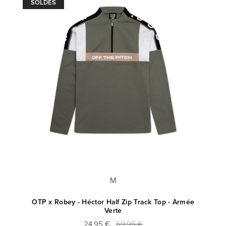
SOLDES
M
and
OTP x Robey - Héctor Half Zip Track Top - Armée
Verte
24,95 €
69,95 €