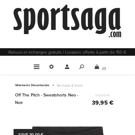
Retours et échanges gratuits | Livraison offerte à partir de 150 €
(0)
Vêtements Décontractés
>
Bermudas & Shorts
Off The Pitch - Sweatshorts Neo -
69,95 €
39,95 €
Noir
SAVE 30,00 €