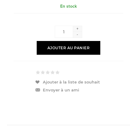
En stock
+
-
AJOUTER AU PANIER
Ajouter à la liste de souhait
Envoyer à un ami