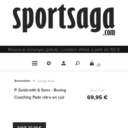
Retours et échanges gratuits | Livraison offerte à partir de 150 €
(0)
Accessoires
>
Vintage Boxe
P. Goldsmith & Sons - Boxing
89,95 €
69,95 €
Coaching Pads rétro en cuir
SAVE 20,00 €