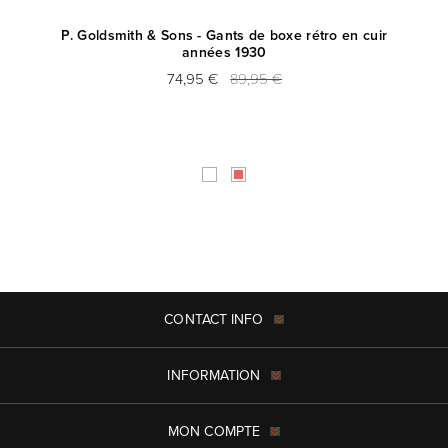
pe
P. Goldsmith & Sons - Gants de boxe rétro en cuir
P
années 1930
74,95 €
89,95 €
CONTACT INFO
INFORMATION
MON COMPTE