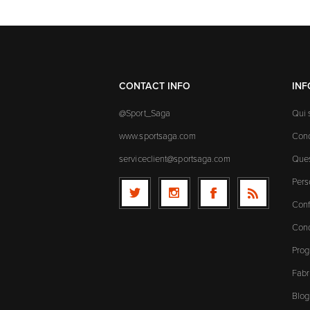
CONTACT INFO
IN
@Sport_Saga
Qui
www.sportsaga.com
Cond
serviceclient@sportsaga.com
Ques
Pers
Conf
Cond
Prog
Fabr
Blog