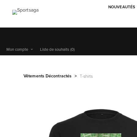
NOUVEAUTÉS
Mon compte
Liste de souhaits
(0)
Vêtements Décontractés
>
T-shirts