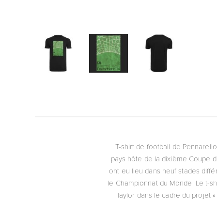
T-shirt de football de Pennarel
pays hôte de la dixième Coupe du m
ont eu lieu dans neuf stades diff
le Championnat du Monde. Le t-shi
Taylor dans le cadre du projet «