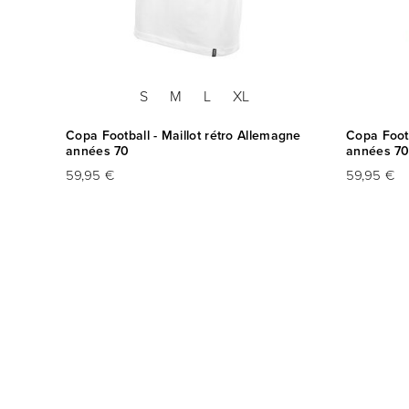
S
M
L
XL
gne
Copa Football - Maillot rétro Allemagne
Copa Footb
années 70
années 70
59,95 €
59,95 €