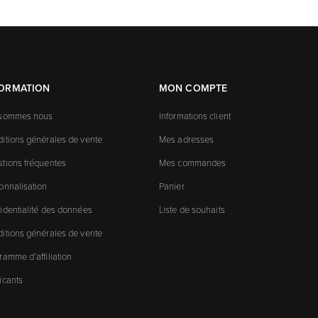
FORMATION
MON COMPTE
 sommes nous
Informations client
itions générales de vente
Mes adresses
tions fréquentes
Mes commandes
onnalisation
Panier
identialité des données
Liste de souhaits
itions générales de vente
ramme d’affiliation
icants