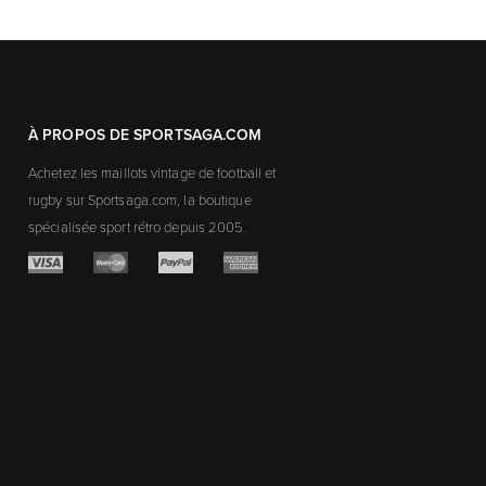
À PROPOS DE SPORTSAGA.COM
Achetez les maillots vintage de football et
rugby sur Sportsaga.com, la boutique
spécialisée sport rétro depuis 2005.