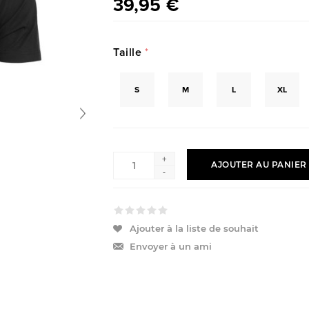
39,95 €
Taille
*
S
M
L
XL
+
AJOUTER AU PANIER
-
Ajouter à la liste de souhait
Envoyer à un ami