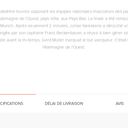
ixième tournoi opposant les équipes nationales masculines des pays a
lemagne de l’Ouest, pays hôte, aux Pays-Bas. La finale a été remport
de Munich. Après seulement 2 minutes, Johan Neeskens a décoché un 
irigée par son capitaine Franz Beckenbauer, a réussi à bien gérer so
ste avant la mi-temps, Gerd Müller marquait le but vainqueur. C'était
l'Allemagne de l'Ouest.
CIFICATIONS
DÉLAI DE LIVRAISON
AVIS