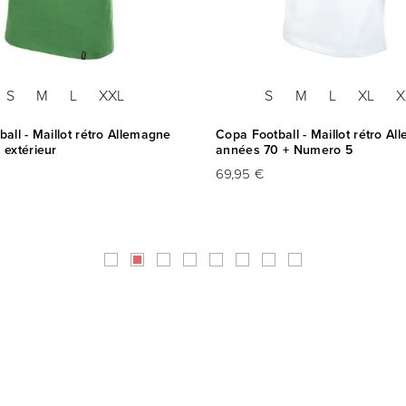
S
M
L
XXL
S
M
L
XL
X
all - Maillot rétro Allemagne
Copa Football - Maillot rétro A
 extérieur
années 70 + Numero 5
69,95 €