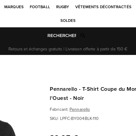
MARQUES
FOOTBALL
RUGBY
VÊTEMENTS DÉCONTRACTÉS
SOLDES
Retours et échanges gratuits | Livraison offerte à partir de 150 €
Pennarello - T-Shirt Coupe du M
l'Ouest - Noir
Fabricant:
Pennarello
SKU:
LPFC-BY004BLK-110