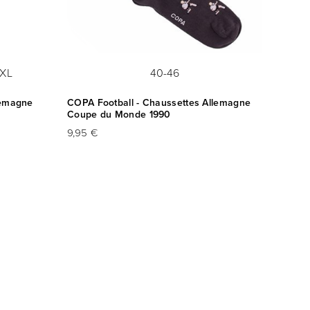
XL
40-46
llemagne
COPA Football - Chaussettes Allemagne
COPA F
Coupe du Monde 1990
Allem
9,95 €
9,95 €