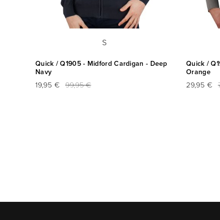
S
Quick / Q1905 - Midford Cardigan - Deep
Quick / Q1
Navy
Orange
19,95 €
99,95 €
29,95 €