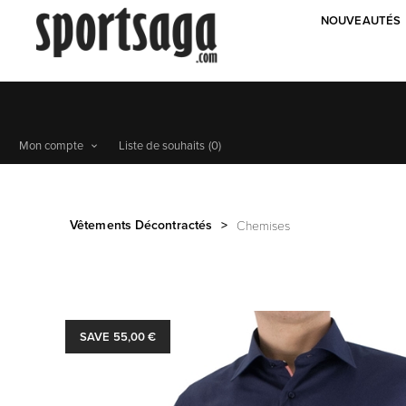
NOUVEAUTÉS
Mon compte
Liste de souhaits
(0)
Vêtements Décontractés
>
Chemises
SAVE 55,00 €