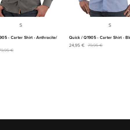
S
S
905 - Carter Shirt - Anthracite/
Quick / Q1905 - Carter Shirt - Bl
24,95 €
79,95 €
79,95 €