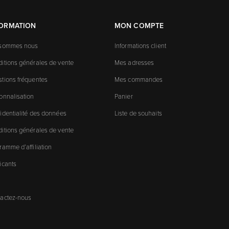
FORMATION
MON COMPTE
 sommes nous
Informations client
itions générales de vente
Mes adresses
tions fréquentes
Mes commandes
onnalisation
Panier
identialité des données
Liste de souhaits
itions générales de vente
ramme d’affiliation
icants
actez-nous