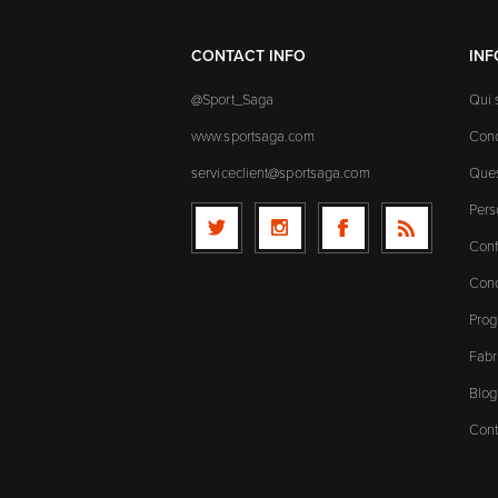
CONTACT INFO
IN
@Sport_Saga
Qui
www.sportsaga.com
Cond
serviceclient@sportsaga.com
Ques
Pers
Conf
Cond
Prog
Fabr
Blog
Cont