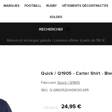
MARQUES
FOOTBALL
RUGBY
VÊTEMENTS DÉCONTRACTÉS
SOLDES
Retours et échanges gratuits | Livraison offerte à partir de 150 €
Quick / Q1905 - Carter Shirt - Bl
Fabricant:
Quick / Q1905
SKU:
Q-QM24520469030-695
24,95 €
79,95 €