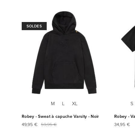
SOLDES
M
L
XL
S
Robey - Sweat à capuche Varsity - Noir
Robey - Var
49,95 €
59,95 €
34,95 €