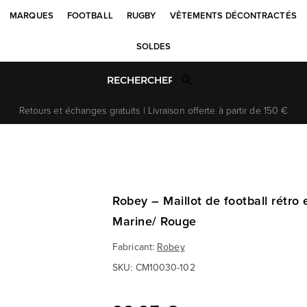
MARQUES
FOOTBALL
RUGBY
VÊTEMENTS DÉCONTRACTÉS
SOLDES
Retours et échanges gratuits | Livraison offerte à partir de 150 €
Robey – Maillot de football rétro 
Marine/ Rouge
Fabricant:
Robey
SKU:
CM10030-102