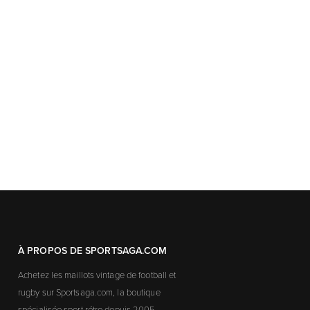
À PROPOS DE SPORTSAGA.COM
Achetez les maillots vintage de football et
rugby sur Sportsaga.com, la boutique
spécialisée sport rétro depuis 2005.