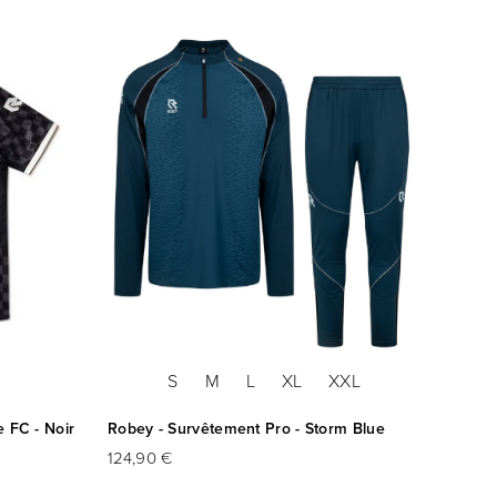
SOL
S
M
L
XL
XXL
e FC - Noir
Robey - Survêtement Pro - Storm Blue
Robey 
124,90 €
44,95