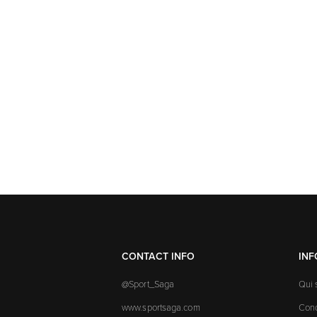
CONTACT INFO
IN
@Sport_Saga
Qui
www.sportsaga.com
Cond