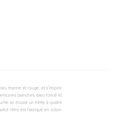
bleu marine et rouge, et s’inspire
verticales blanches, bleu foncé et
uche se trouve un trèfle à quatre
illot rétro est fabriqué en coton