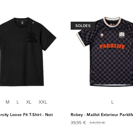
SOLDES
M
L
XL
XXL
L
sity Loose Fit T-Shirt - Noir
Robey - Maillot Exterieur Parklif
39,95 €
54,95 €