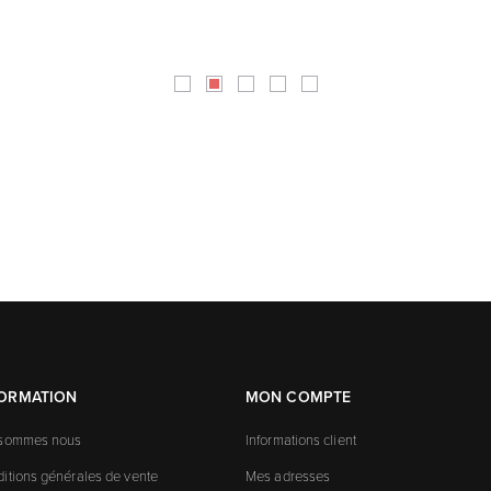
FORMATION
MON COMPTE
 sommes nous
Informations client
itions générales de vente
Mes adresses