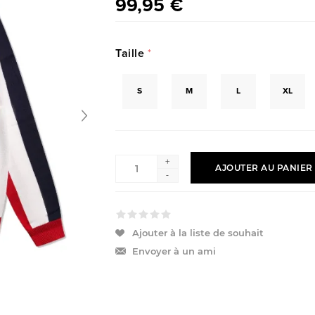
99,95 €
Taille
*
S
M
L
XL
+
AJOUTER AU PANIER
-
Ajouter à la liste de souhait
Envoyer à un ami