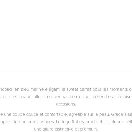
dpack en bleu marine élégant, le sweat parfait pour les moments de
ch sur le canapé, aller au supermarché ou vous détendre à la maison
occasions.
re une coupe douce et confortable, agréable sur la peau. Grâce à sa f
près de nombreux usages. Le logo Robey brodé et le célèbre trèfle 
une allure distinctive et premium.