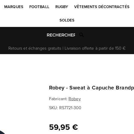
MARQUES
FOOTBALL
RUGBY
VÊTEMENTS DÉCONTRACTÉS
SOLDES
Retours et échanges gratuits | Livraison offerte à partir de 150 €
Robey - Sweat à Capuche Brandp
Fabricant:
Robey
SKU:
RS7721-300
59,95 €