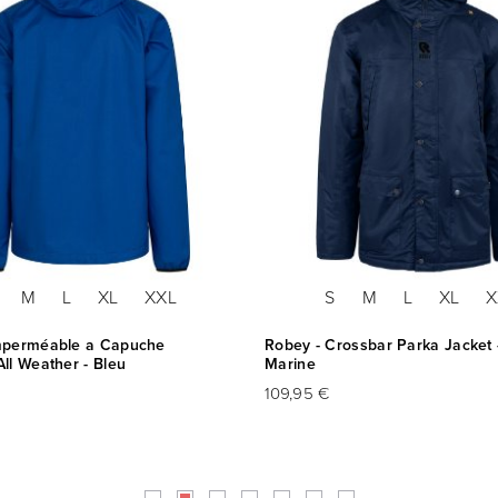
M
L
XL
XXL
S
M
L
XL
X
mperméable a Capuche
Robey - Crossbar Parka Jacket 
ll Weather - Bleu
Marine
109,95 €