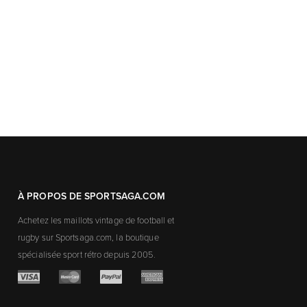
À PROPOS DE SPORTSAGA.COM
Achetez les maillots vintage de football et
rugby sur Sportsaga.com, la boutique
spécialisée sport rétro depuis 2005.