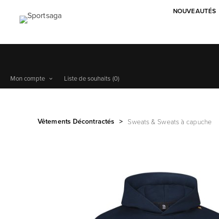
NOUVEAUTÉS
Mon compte
Liste de souhaits
(0)
Vêtements Décontractés
>
Sweats & Sweats à capuche