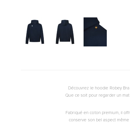
Découvrez le hoodie Robey Bran
Que ce soit pour regarder un mat
Fabriqué en coton premium, il off
conserve son bel aspect même a