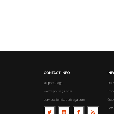
CONTACT INFO
IN
@Sport_Saga
Qui
www.sportsaga.com
Cond
serviceclient@sportsaga.com
Ques
Pers