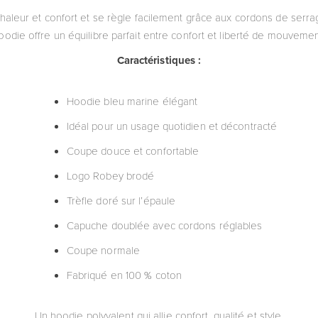
aleur et confort et se règle facilement grâce aux cordons de serr
oodie offre un équilibre parfait entre confort et liberté de mouvemen
Caractéristiques :
Hoodie bleu marine élégant
Idéal pour un usage quotidien et décontracté
Coupe douce et confortable
Logo Robey brodé
Trèfle doré sur l’épaule
Capuche doublée avec cordons réglables
Coupe normale
Fabriqué en 100 % coton
Un hoodie polyvalent qui allie confort, qualité et style.