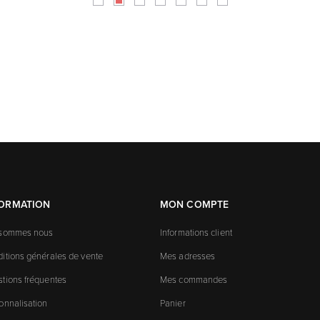
FORMATION
MON COMPTE
 sommes nous
Informations client
itions générales de vente
Mes adresses
tions fréquentes
Mes commandes
onnalisation
Panier