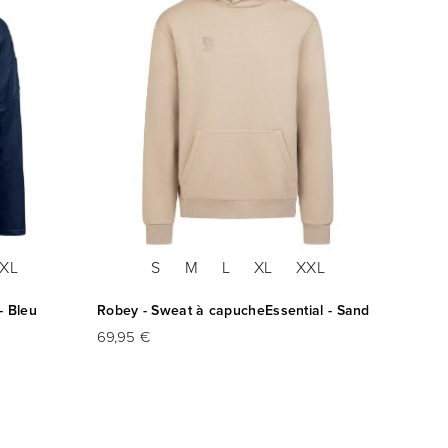
SOL
XL
S
M
L
XL
XXL
- Bleu
Robey - Sweat à capucheEssential - Sand
Robey 
69,95 €
19,95 