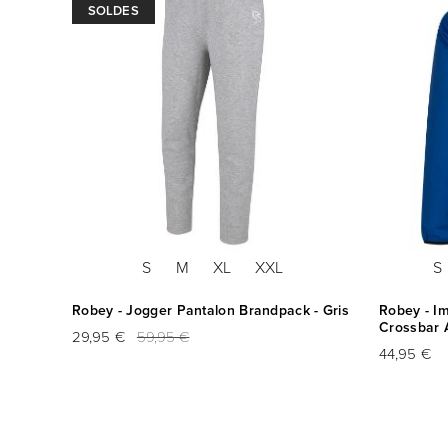
SOLDES
S
M
XL
XXL
S
u Marine
Robey - Jogger Pantalon Brandpack - Gris
Robey - I
Crossbar A
29,95 €
59,95 €
44,95 €