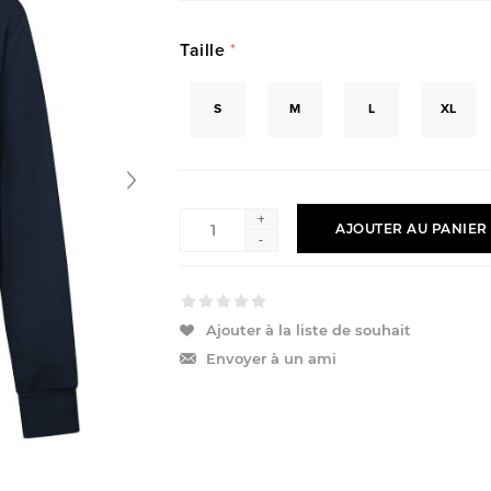
Taille
*
S
M
L
XL
+
AJOUTER AU PANIER
-
Ajouter à la liste de souhait
Envoyer à un ami