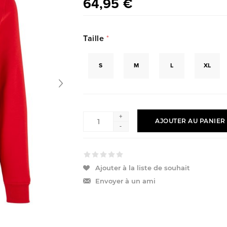
64,95 €
Taille
*
S
M
L
XL
+
AJOUTER AU PANIER
-
Ajouter à la liste de souhait
Envoyer à un ami