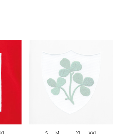
XL
S
M
L
XL
XXL