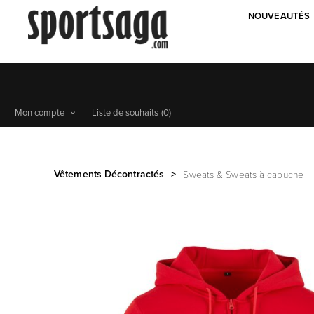
NOUVEAUTÉS
Mon compte
Liste de souhaits
(0)
Vêtements Décontractés
>
Sweats & Sweats à capuche