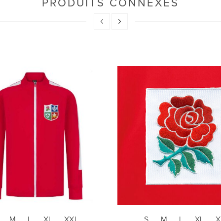
PRODUITS CONNEXES
M
L
XL
XXL
S
M
L
XL
X