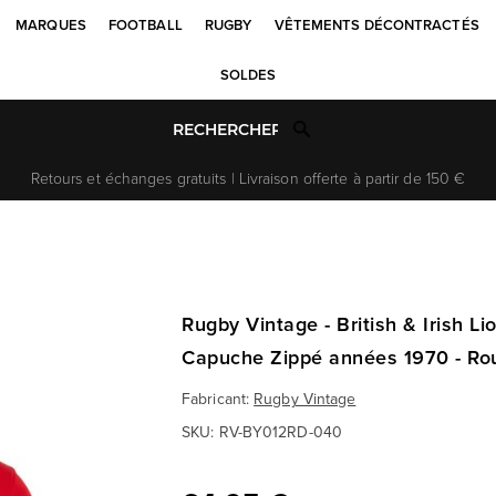
MARQUES
FOOTBALL
RUGBY
VÊTEMENTS DÉCONTRACTÉS
SOLDES
Retours et échanges gratuits | Livraison offerte à partir de 150 €
Rugby Vintage - British & Irish L
Capuche Zippé années 1970 - Ro
Fabricant:
Rugby Vintage
SKU:
RV-BY012RD-040