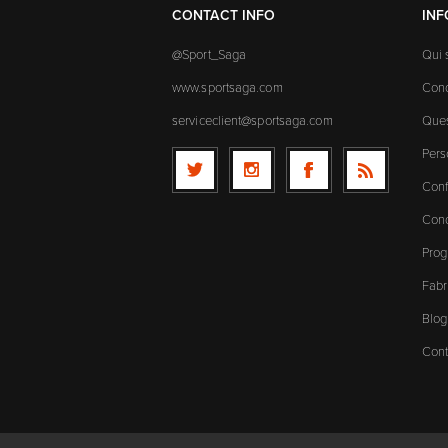
CONTACT INFO
IN
@Sport_Saga
Qui
www.sportsaga.com
Cond
serviceclient@sportsaga.com
Ques
Pers
Conf
Cond
Prog
Fabr
Blog
Cont