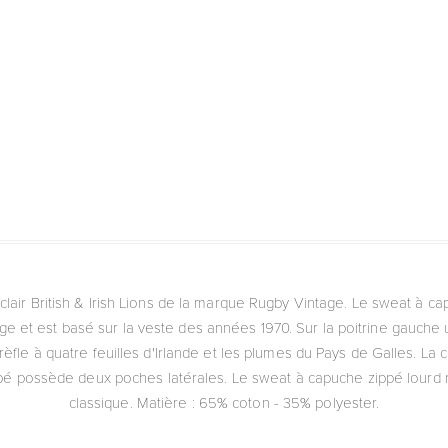
lair British & Irish Lions de la marque Rugby Vintage. Le sweat à ca
uge et est basé sur la veste des années 1970. Sur la poitrine gauche 
trèfle à quatre feuilles d'Irlande et les plumes du Pays de Galles. La 
pé possède deux poches latérales. Le sweat à capuche zippé lourd
classique. Matière : 65% coton - 35% polyester.