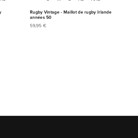
y
Rugby Vintage - Maillot de rugby Irlande
Rugby 
années 50
Galles
59,95 €
59,95