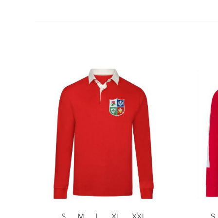
S
M
L
XL
XXL
S