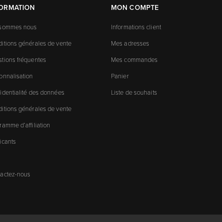
FORMATION
MON COMPTE
 sommes nous
Informations client
itions générales de vente
Mes adresses
tions fréquentes
Mes commandes
onnalisation
Panier
identialité des données
Liste de souhaits
itions générales de vente
ramme d’affiliation
icants
actez-nous