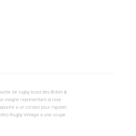
puche de rugby lourd des British &
un insigne représentant la rose
capuche a un cordon pour l'ajuster.
 rétro Rugby Vintage a une coupe