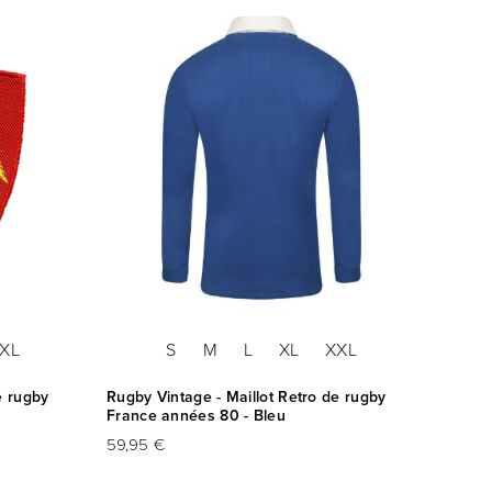
XL
S
M
L
XL
XXL
e rugby
Rugby Vintage - Maillot Retro de rugby
Rugby 
France années 80 - Bleu
'Bored
59,95 €
69,95