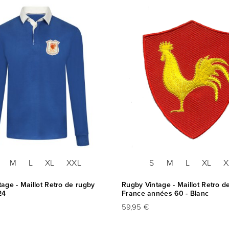
M
L
XL
XXL
S
M
L
XL
X
age - Maillot Retro de rugby
Rugby Vintage - Maillot Retro d
24
France années 60 - Blanc
59,95 €