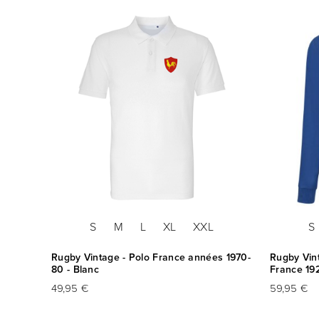
S
M
L
XL
XXL
S
rance
Rugby Vintage - Polo France années 1970-
Rugby Vint
80 - Blanc
France 19
49,95 €
59,95 €