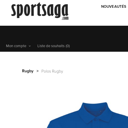
NOUVEAUTÉS
Mon compte
Liste de souhaits
(0)
Rugby
>
Polos Rugby