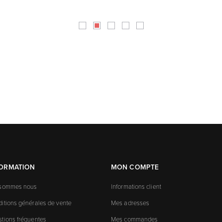
FORMATION
MON COMPTE
 sommes nous
Informations client
itions générales de vente
Mes adresses
tions fréquentes
Mes commandes