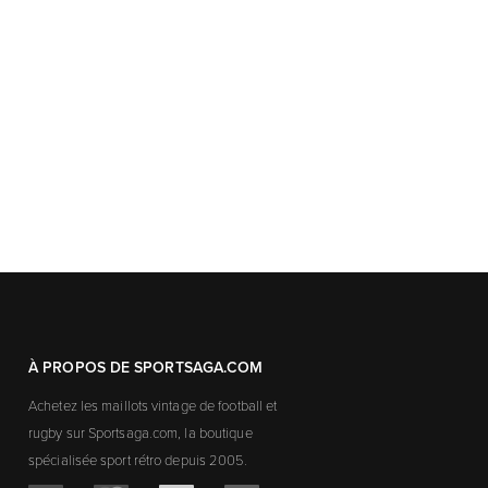
À PROPOS DE SPORTSAGA.COM
Achetez les maillots vintage de football et
rugby sur Sportsaga.com, la boutique
spécialisée sport rétro depuis 2005.