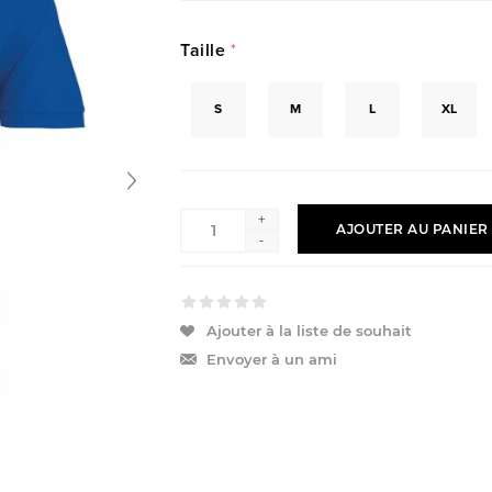
Taille
*
S
M
L
XL
+
AJOUTER AU PANIER
-
Ajouter à la liste de souhait
Envoyer à un ami