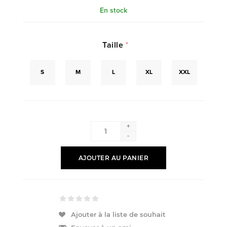
En stock
Taille
*
S
M
L
XL
XXL
+
-
AJOUTER AU PANIER
Ajouter à la liste de souhait