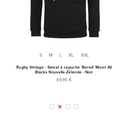
S
M
L
XL
XXL
Coq
Rugby Vintage - Sweat à capuche 'Bored' Maori All
Blacks Nouvelle-Zélande - Noir
69,95 €