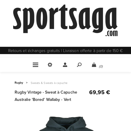
Retours et échanges gratuits | Livraison offerte à partir de 150 €
(0)
Rugby
>
Sweats & Sweats à capuche
69,95 €
Rugby Vintage - Sweat à Capuche
Australie 'Bored' Wallaby - Vert