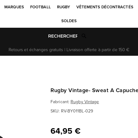
MARQUES
FOOTBALL
RUGBY
VÊTEMENTS DÉCONTRACTÉS
SOLDES
Retours et échanges gratuits | Livraison offerte à partir de 150 €
Rugby Vintage- Sweat A Capuche
Fabricant:
Rugby Vintage
SKU:
RV-BY011BL-029
64,95 €