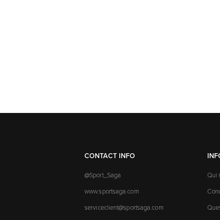
CONTACT INFO
IN
@Sport_Saga
Qui
www.sportsaga.com
Cond
serviceclient@sportsaga.com
Ques