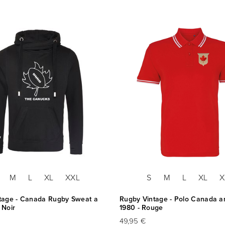
M
L
XL
XXL
S
M
L
XL
X
tage - Canada Rugby Sweat a
Rugby Vintage - Polo Canada 
 Noir
1980 - Rouge
49,95 €