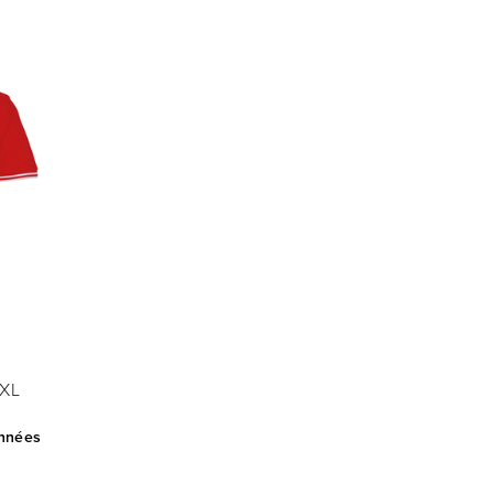
XL
années