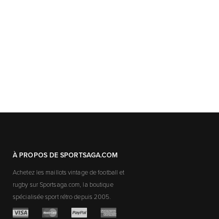
À PROPOS DE SPORTSAGA.COM
Achetez les maillots vintage de football et
rugby sur Sportsaga.com, la boutique
spécialisée sport rétro depuis 2005.