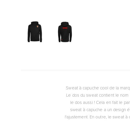
Sweat à capuche cool de la marqu
Le dos du sweat contient le nom 
le dos aussi !
Cela en fait le p
sweat à capuche a un design él
l'ajustement. En outre, le sweat