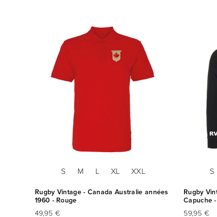
S
M
L
XL
XXL
S
Rugby Vintage - Canada Australie années
Rugby Vin
1960 - Rouge
Capuche -
49,95 €
59,95 €