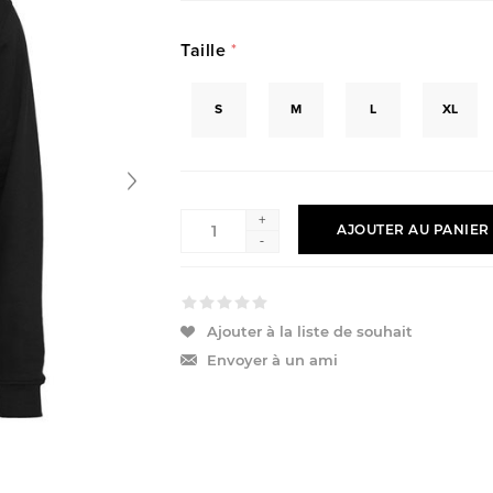
Taille
*
S
M
L
XL
+
AJOUTER AU PANIER
-
Ajouter à la liste de souhait
Envoyer à un ami