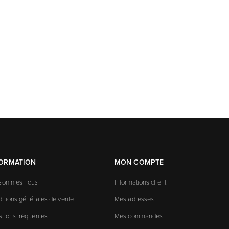
FORMATION
MON COMPTE
 sommes nous
Informations client
itions générales de vente
Mes adresses
tions fréquentes
Mes commandes