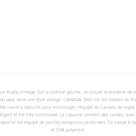
e Rugby Vintage. Sur la poitrine gauche, on trouve la broderie de l
du pays dans une style vintage: CANADA. Bien sûr les initiales de Ru
arfait sweat a capuche pour encourager l'équipe du Canada de rugby 
égant et est très confortable. La capuche contient des cordes, avec
 à capuche est équipé de poches kangourou profondes. Ce sweat à
et 30% polyester.