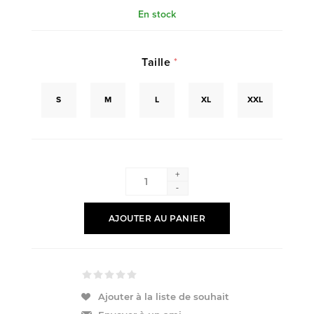
En stock
Taille
*
S
M
L
XL
XXL
+
-
AJOUTER AU PANIER
Ajouter à la liste de souhait