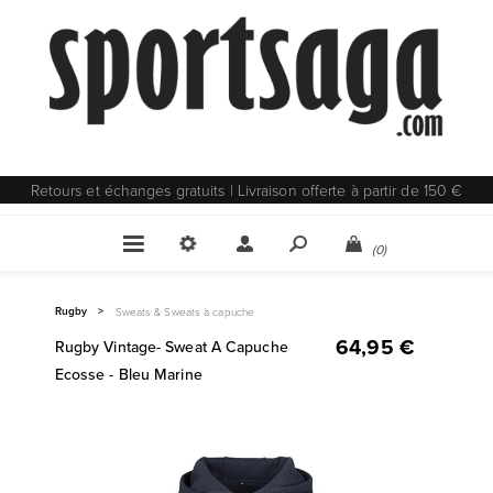
Retours et échanges gratuits | Livraison offerte à partir de 150 €
(0)
Rugby
>
Sweats & Sweats à capuche
64,95 €
Rugby Vintage- Sweat A Capuche
Ecosse - Bleu Marine