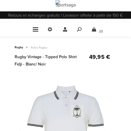
Retours et échanges gratuits | Livraison offerte à partir de 150 €
(0)
Rugby
>
Polos Rugby
49,95 €
Rugby Vintage - Tipped Polo Shirt
Fidji - Blanc/ Noir