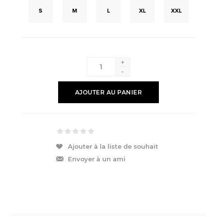
S
M
L
XL
XXL
+
-
AJOUTER AU PANIER
Ajouter à la liste de souhait
Envoyer à un ami