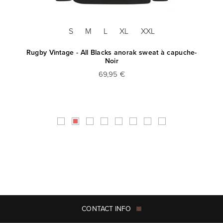
S
M
L
XL
XXL
he-
Rugby Vintage - All Blacks anorak sweat à capuche-
Noir
69,95 €
CONTACT INFO