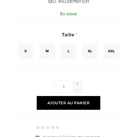
SKU:
RV-LV871NY-031
En stock
Taille
*
S
M
L
XL
XXL
+
-
AJOUTER AU PANIER
Ajouter à la liste de souhait